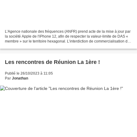
L’Agence nationale des fréquences (ANFR) prend acte de la mise à jour par
la société Apple de l'iPhone 12, afin de respecter la valeur-limite de DAS «
membre » sur le territoire hexagonal. L’interdiction de commercialisation de
l’iPhone 12 est donc abrogée...
Les rencontres de Réunion La 1ère !
Publié le 26/10/2023 à 11:05
Par
Jonathan