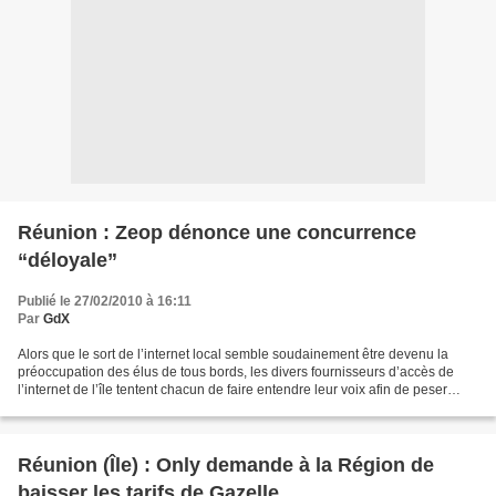
Réunion : Zeop dénonce une concurrence
“déloyale”
Publié le 27/02/2010 à 16:11
Par
GdX
Alors que le sort de l’internet local semble soudainement être devenu la
préoccupation des élus de tous bords, les divers fournisseurs d’accès de
l’internet de l’île tentent chacun de faire entendre leur voix afin de peser
dans les débats. D’ordinaire...
Réunion (Île) : Only demande à la Région de
baisser les tarifs de Gazelle