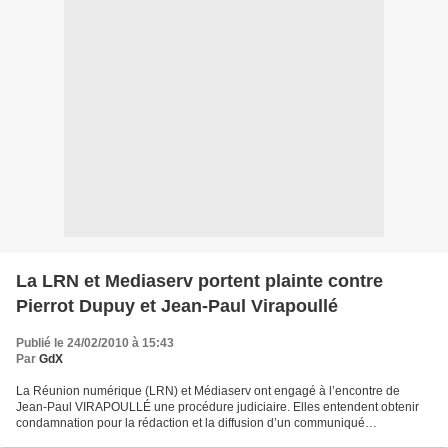
La LRN et Mediaserv portent plainte contre
Pierrot Dupuy et Jean-Paul Virapoullé
Publié le 24/02/2010 à 15:43
Par
GdX
La Réunion numérique (LRN) et Médiaserv ont engagé à l’encontre de
Jean-Paul VIRAPOULLÉ une procédure judiciaire. Elles entendent obtenir
condamnation pour la rédaction et la diffusion d’un communiqué
diffamatoire. La même procédure est engagée à l’encontre...