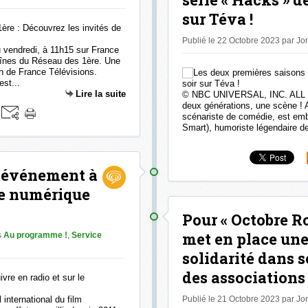
sur Téva !
Publié le 22 Octobre 2023 par J
 vendredi, à 11h15 sur France
aînes du Réseau des 1ère. Une
on de France Télévisions.
st...
Lire la suite
© NBC UNIVERSAL, INC. AL
deux générations, une scène ! 
scénariste de comédie, est em
Smart), humoriste légendaire d
n événement à
 le numérique
Pour « Octobre R
met en place une
s
Au programme !
,
Service
solidarité dans s
des associations
international du film
Publié le 21 Octobre 2023 par J