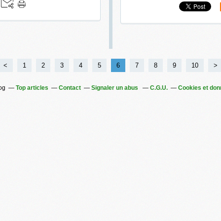
<
1
2
3
4
5
6
7
8
9
10
>
log
Top articles
Contact
Signaler un abus
C.G.U.
Cookies et don