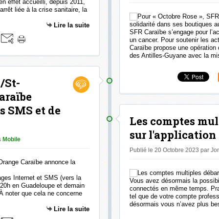
 effet accueilli, depuis 2011,
rêt liée à la crise sanitaire, la
Lire la suite
SFR Caraïbe s’engage pour l’
un cancer. Pour soutenir les 
Caraïbe propose une opération d
des Antilles-Guyane avec la mi
/St-
araïbe
es SMS et de
Les comptes mul
sur l'applicatio
s
Mobile
Publié le 20 Octobre 2023 par J
ages Internet et SMS (vers la
Vous avez désormais la possib
ès 20h en Guadeloupe et demain
connectés en même temps. Prat
 À noter que cela ne concerne
tel que de votre compte profes
désormais vous n’avez plus bes
Lire la suite