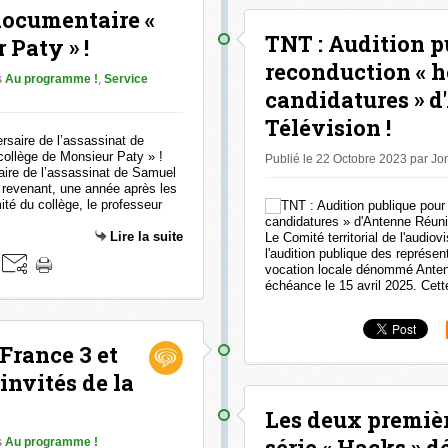
documentaire «
TNT : Audition p
 Paty » !
reconduction « h
s
Au programme !
,
Service
candidatures » 
Télévision !
Publié le 22 Octobre 2023 par J
ire de l’assassinat de Samuel
 revenant, une année après les
ité du collège, le professeur
Lire la suite
Le Comité territorial de l'audio
l'audition publique des représen
vocation locale dénommé Antenn
échéance le 15 avril 2025. Cette
 France 3 et
 invités de la
Les deux premièr
série « Hacks » d
s
Au programme !