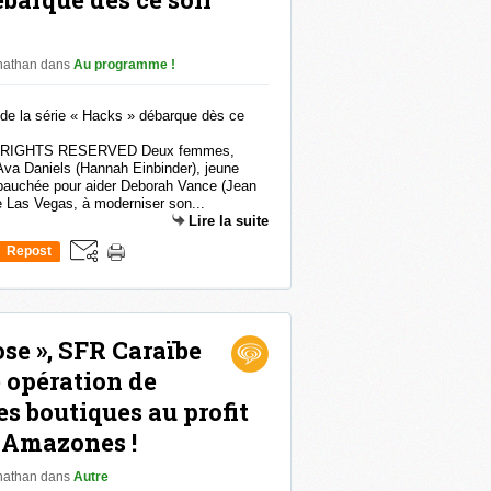
onathan
dans
Au programme !
L RIGHTS RESERVED Deux femmes,
Ava Daniels (Hannah Einbinder), jeune
bauchée pour aider Deborah Vance (Jean
e Las Vegas, à moderniser son...
Lire la suite
Repost
0
ose », SFR Caraïbe
 opération de
es boutiques au profit
 Amazones !
onathan
dans
Autre