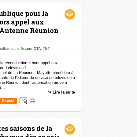
ublique pour la
ors appel aux
d'Antenne Réunion
onathan
dans
Arcom-CTA
,
TNT
visuel de La Réunion - Mayotte procèdera à
tants de l'éditeur du service de télévision à
e Réunion dont l'autorisation arrive à
...
Lire la suite
Repost
0
es saisons de la
ébarque dès ce soir