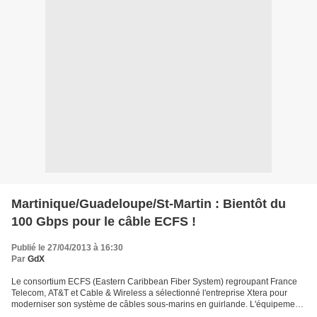
Martinique/Guadeloupe/St-Martin : Bientôt du
100 Gbps pour le câble ECFS !
Publié le 27/04/2013 à 16:30
Par
GdX
Le consortium ECFS (Eastern Caribbean Fiber System) regroupant France
Telecom, AT&T et Cable & Wireless a sélectionné l'entreprise Xtera pour
moderniser son système de câbles sous-marins en guirlande. L'équipement
Nu-Wave Optima de Xtera offre la possibilité...