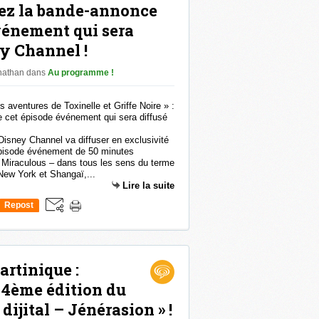
rez la bande-annonce
vénement qui sera
ey Channel !
onathan
dans
Au programme !
isney Channel va diffuser en exclusivité
épisode événement de 50 minutes
e Miraculous – dans tous les sens du terme
New York et Shangaï,...
Lire la suite
Repost
0
rtinique :
 4ème édition du
ijital – Jénérasion » !