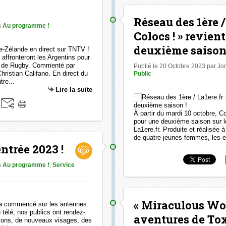
Réseau des 1ère / 
s
Au programme !
Colocs ! » revien
deuxième saison 
 affronteront les Argentins pour
e de Rugby. Commenté par
Publié le 20 Octobre 2023 par J
hristian Califano. En direct du
Public
re...
Lire la suite
À partir du mardi 10 octobre, Co
pour une deuxième saison sur 
La1ere.fr. Produite et réalisée 
de quatre jeunes femmes, les e
ntrée 2023 !
s
Au programme !
,
Service
« Miraculous Worl
 a commencé sur les antennes
télé, nos publics ont rendez-
aventures de Toxi
ons, de nouveaux visages, des