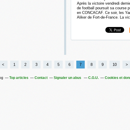
Après la victoire vendredi derni
de football poursuit sa course 
en CONCACAF. Ce soir, les Yan
Aliker de Fort-de-France. La vict
<
1
2
3
4
5
6
7
8
9
10
>
log
Top articles
Contact
Signaler un abus
C.G.U.
Cookies et don