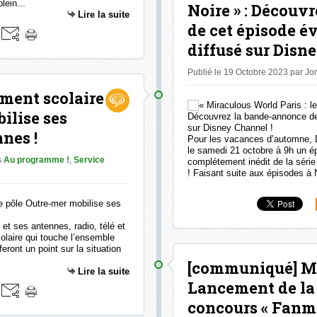
lein...
Noire » : Découv
Lire la suite
de cet épisode é
diffusé sur Disn
Publié le 19 Octobre 2023 par J
ement scolaire
ilise ses
nes !
Pour les vacances d’automne, D
le samedi 21 octobre à 9h un 
s
Au programme !
,
Service
complétement inédit de la séri
! Faisant suite aux épisodes à 
et ses antennes, radio, télé et
olaire qui touche l’ensemble
feront un point sur la situation
[communiqué] Ma
Lire la suite
Lancement de la
concours « Fanm d