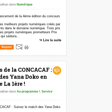
onathan
dans
Numérique
es meilleurs projets numériques créés par
nts dans le domaine numérique. Trois prix
es projets numériques prometteurs Prix
ui séduira...
Lire la suite
Repost
0
ns de la CONCACAF :
 des Yana Doko en
 La 1ère !
onathan
dans
Au programme !
,
Service