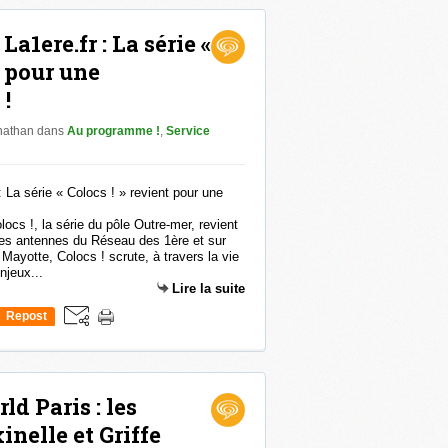
La1ere.fr : La série «
t pour une
!
onathan
dans
Au programme !
,
Service
locs !, la série du pôle Outre-mer, revient
les antennes du Réseau des 1ère et sur
à Mayotte, Colocs ! scrute, à travers la vie
njeux...
Lire la suite
Repost
0
d Paris : les
nelle et Griffe