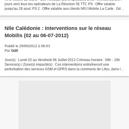
jours vers tous les opérateurs de La Réunion 5€ TTC PS : Offre valable
jusqu'au 28 aout. PS 2 : Offre valable aux clients NRJ Mobile La Carte . GdX
ActusMédia Outre-Mer est désormais...
Nlle Calédonie : Interventions sur le réseau
Mobilis (02 au 06-07-2012)
Publié le 29/06/2012 à 08:03
Par
GdX
Jour(s) : Lundi 02 au Vendredi 06 Juillet 2012 Créneau horaire : 08h - 18h
Service(s) / Zone(s) impacté(s) : Ces interventions entraîneront une
perturbation des services GSM et GPRS dans la commune de Lifou, dans la
zone Poé pour la commune de Bourail,...