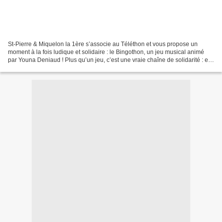
St-Pierre & Miquelon la 1ère s’associe au Téléthon et vous propose un
moment à la fois ludique et solidaire : le Bingothon, un jeu musical animé
par Youna Deniaud ! Plus qu’un jeu, c’est une vraie chaîne de solidarité : en
achetant vos grilles, vous contribuez...