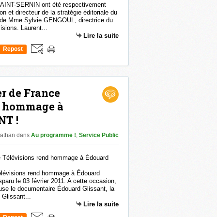
AINT-SERNIN ont été respectivement
n et directeur de la stratégie éditoriale du
on de Mme Sylvie GENGOUL, directrice du
sions. Laurent...
Lire la suite
Repost
0
r de France
d hommage à
NT !
nathan
dans
Au programme !
,
Service Public
élévisions rend hommage à Édouard
isparu le 03 février 2011. A cette occasion,
ffuse le documentaire Édouard Glissant, la
Glissant...
Lire la suite