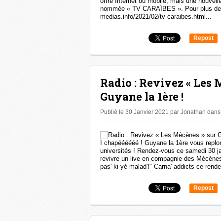
offre Internet ou mobile, mais une nouvelle 
nommée « TV CARAÏBES ». Pour plus de pr
medias.info/2021/02/tv-caraibes.html...
Repost
0
Radio : Revivez « Les 
Guyane la 1ère !
Publié le 30 Janvier 2021 par Jonathan
dans
I chapéééééé ! Guyane la 1ère vous repl
universités ! Rendez-vous ce samedi 30 ja
revivre un live en compagnie des Mécènes
pas' ki yé malad'!" Carna' addicts ce rende
Repost
0