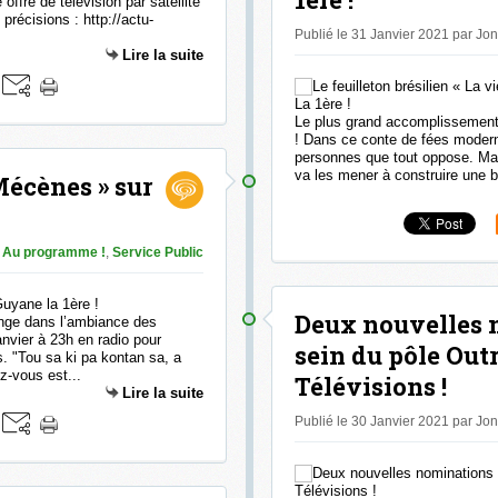
offre de télévision par satellite
écisions : http://actu-
Publié le 31 Janvier 2021 par Jo
Lire la suite
Le plus grand accomplissement 
! Dans ce conte de fées modern
personnes que tout oppose. Mais
va les mener à construire une be
Mécènes » sur
Au programme !
,
Service Public
Deux nouvelles 
onge dans l’ambiance des
nvier à 23h en radio pour
sein du pôle Out
. "Tou sa ki pa kontan sa, a
z-vous est...
Télévisions !
Lire la suite
Publié le 30 Janvier 2021 par Jo