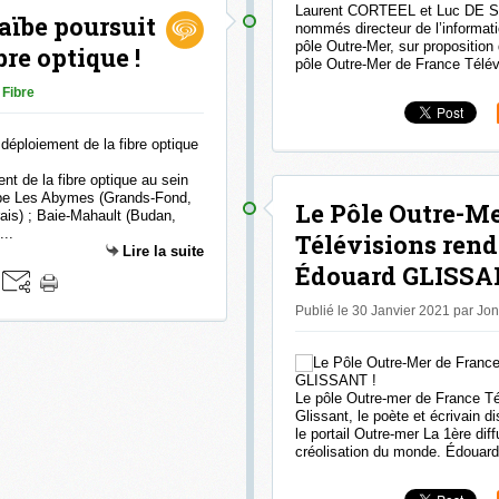
Laurent CORTEEL et Luc DE S
raïbe poursuit
nommés directeur de l’informatio
pôle Outre-Mer, sur propositi
bre optique !
pôle Outre-Mer de France Télévi
Fibre
ent de la fibre optique au sein
oupe Les Abymes (Grands-Fond,
Le Pôle Outre-Me
ais) ; Baie-Mahault (Budan,
...
Télévisions ren
Lire la suite
Édouard GLISSA
Publié le 30 Janvier 2021 par Jo
Le pôle Outre-mer de France T
Glissant, le poète et écrivain d
le portail Outre-mer La 1ère di
créolisation du monde. Édouard 