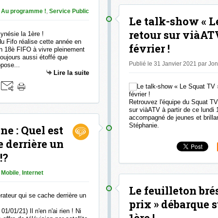
Au programme !
,
Service Public
Le talk-show « L
retour sur viàATV
du Fifo réalise cette année en
février !
n 18è FIFO à vivre pleinement
toujours aussi étoffé que
Publié le 31 Janvier 2021 par Jo
pose...
Lire la suite
Retrouvez l'équipe du Squat TV,
sur viàATV à partir de ce lundi
accompagné de jeunes et brilla
Stéphanie.
e : Quel est
e derrière un
!?
Mobile
,
Internet
Le feuilleton brés
prix » débarque s
/01/21) Il n'en n'ai rien ! Ni
1ère !