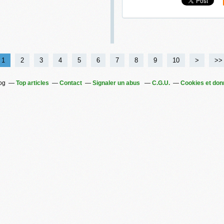
1
2
3
4
5
6
7
8
9
10
>
>>
log
Top articles
Contact
Signaler un abus
C.G.U.
Cookies et don