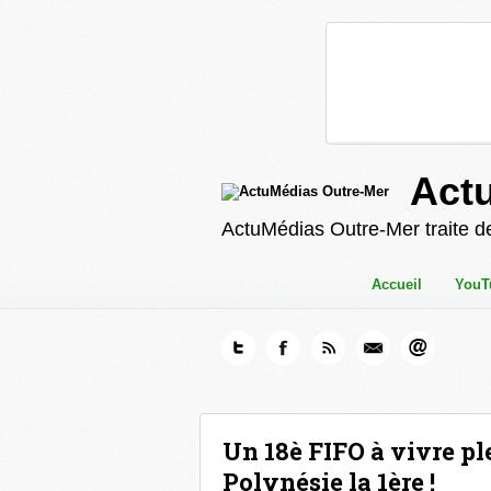
Act
ActuMédias Outre-Mer traite de
Accueil
YouT
Un 18è FIFO à vivre p
Polynésie la 1ère !