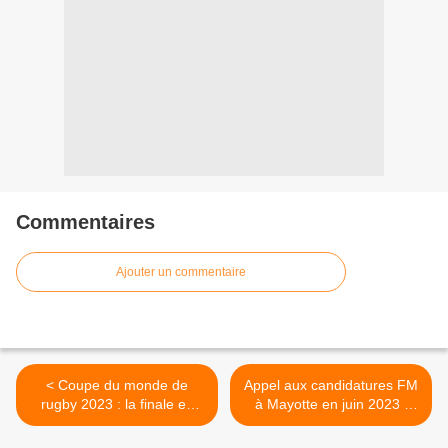
Commentaires
Ajouter un commentaire
< Coupe du monde de
Appel aux candidatures FM
rugby 2023 : la finale en
à Mayotte en juin 2023 :
direct sur NC La 1ère !
Liste des candidats
déclarés recevables ! >