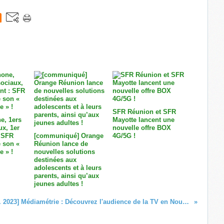
SFR Réunion et SFR
e, 1ers
Mayotte lancent une
ux, 1er
nouvelle offre BOX
 SFR
[communiqué] Orange
4G/5G !
 son «
Réunion lance de
e » !
nouvelles solutions
destinées aux
adolescents et à leurs
parents, ainsi qu’aux
jeunes adultes !
[Sept. 2023] Médiamétrie : Découvrez l'audience de la TV en Nouvelle-Calédonie !