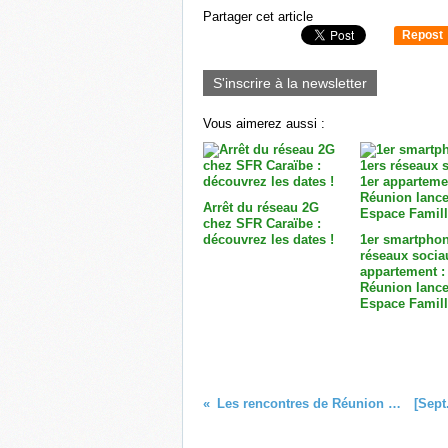
Partager cet article
Repost
0
S'inscrire à la newsletter
Vous aimerez aussi :
Arrêt du réseau 2G
chez SFR Caraïbe :
découvrez les dates !
1er smartphon
réseaux socia
appartement :
Réunion lance
Espace Famill
Les rencontres de Réunion La 1ère !