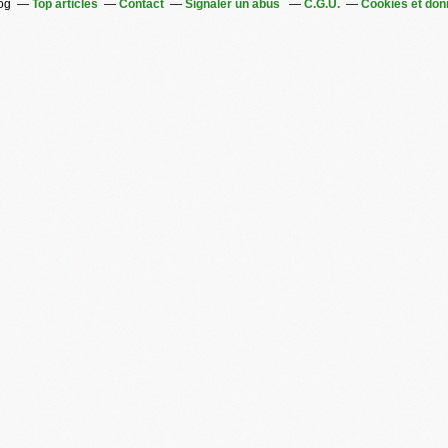
log
Top articles
Contact
Signaler un abus
C.G.U.
Cookies et don