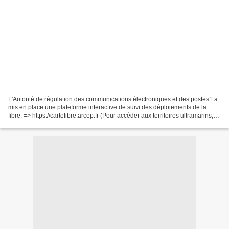
L'Autorité de régulation des communications électroniques et des postes1 a
mis en place une plateforme interactive de suivi des déploiements de la
fibre. => https://cartefibre.arcep.fr (Pour accéder aux territoires ultramarins,
cliquez sur l'onglet "Navigation")...