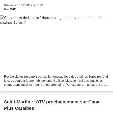
Publié le 13/12/2017 à 08:01
Par
GdX
Révélé via les réseaux sociaux, le nouveau logo des chaînes 1ères reprend
le code couleur jaune habituellement utilisé. Mais ce n'est pas tout, elles
changeront aussi de nom l'année prochaine. Par exemple, il ne faudra plus
dire "Guyane 1ère", mais "guyane...
Saint-Martin : IOTV prochainement sur Canal
Plus Caraïbes !