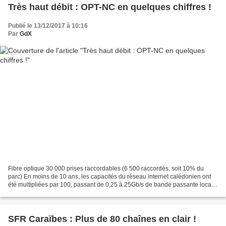
Très haut débit : OPT-NC en quelques chiffres !
Publié le 13/12/2017 à 10:16
Par
GdX
Fibre optique 30 000 prises raccordables (6 500 raccordés, soit 10% du
parc) En moins de 10 ans, les capacités du réseau internet calédonien ont
été multipliées par 100, passant de 0,25 à 25Gb/s de bande passante locale
et internationale. 4G 189 sites...
SFR Caraïbes : Plus de 80 chaînes en clair !