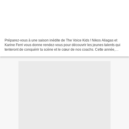
Préparez-vous à une saison inédite de The Voice Kids ! Nikos Aliagas et
Karine Ferri vous donne rendez-vous pour découvrir les jeunes talents qui
tenteront de conquérir la scène et le cœur de nos coachs. Cette année,
l'émission promet des moments riches...