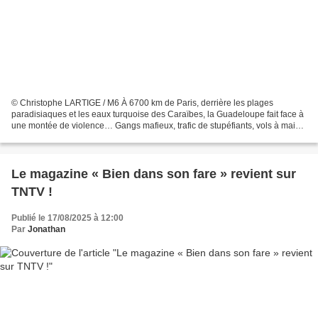
© Christophe LARTIGE / M6 À 6700 km de Paris, derrière les plages
paradisiaques et les eaux turquoise des Caraïbes, la Guadeloupe fait face à
une montée de violence… Gangs mafieux, trafic de stupéfiants, vols à main
armée : ce département français, cinq...
Le magazine « Bien dans son fare » revient sur
TNTV !
Publié le 17/08/2025 à 12:00
Par
Jonathan