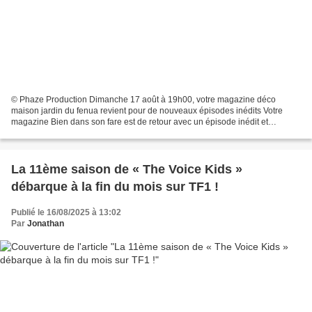
© Phaze Production Dimanche 17 août à 19h00, votre magazine déco
maison jardin du fenua revient pour de nouveaux épisodes inédits Votre
magazine Bien dans son fare est de retour avec un épisode inédit et
inspirant, tourné à Moorea, au cœur de l’école...
La 11ème saison de « The Voice Kids »
débarque à la fin du mois sur TF1 !
Publié le 16/08/2025 à 13:02
Par
Jonathan