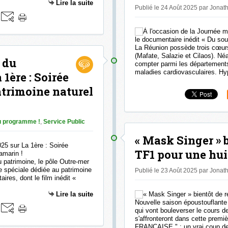
Lire la suite
Publié le 24 Août 2025 par Jona
La Réunion possède trois cœurs,
(Mafate, Salazie et Cilaos). Né
 du
compter parmi les départements 
maladies cardiovasculaires. Hype
1ère : Soirée
atrimoine naturel
 programme !
,
Service Public
« Mask Singer » b
TF1 pour une hui
 patrimoine, le pôle Outre-mer
e spéciale dédiée au patrimoine
Publié le 23 Août 2025 par Jona
ires, dont le film inédit «
Lire la suite
Nouvelle saison époustouflante
qui vont bouleverser le cours 
s'affronteront dans cette pre
FRANÇAISE " : un vrai coup de 