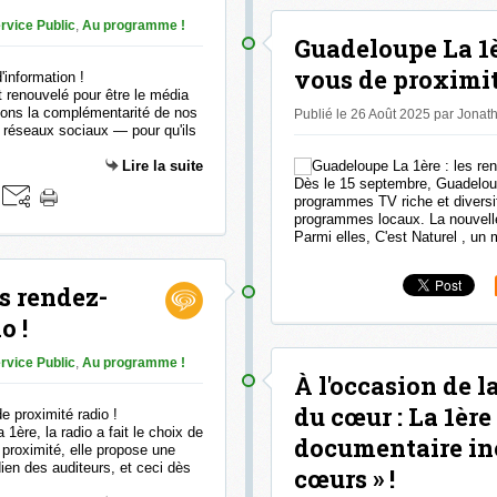
rvice Public
,
Au programme !
Guadeloupe La 1èr
vous de proximit
renouvelé pour être le média
çons la complémentarité de nos
Publié le 26 Août 2025 par Jona
t réseaux sociaux — pour qu'ils
Lire la suite
Dès le 15 septembre, Guadeloup
programmes TV riche et diversi
programmes locaux. La nouvelle 
Parmi elles, C'est Naturel , un
es rendez-
o !
rvice Public
,
Au programme !
À l'occasion de 
du cœur : La 1ère
1ère, la radio a fait le choix de
documentaire iné
 proximité, elle propose une
ien des auditeurs, et ceci dès
cœurs » !