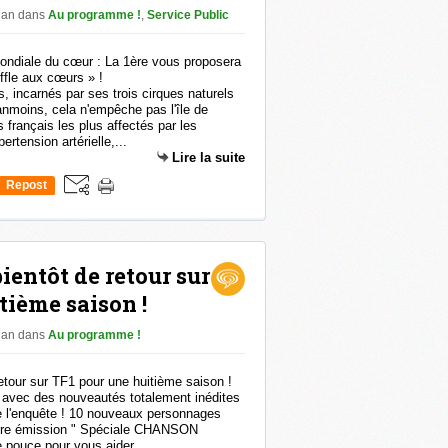
than
dans
Au programme !
,
Service Public
 incarnés par ses trois cirques naturels
anmoins, cela n'empêche pas l'île de
français les plus affectés par les
rtension artérielle,...
Lire la suite
Repost
0
ientôt de retour sur
tième saison !
than
dans
Au programme !
 avec des nouveautés totalement inédites
de l'enquête ! 10 nouveaux personnages
mière émission " Spéciale CHANSON
pouce pour vous aider...