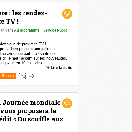
e : les rendez-
é TV !
than
dans
Au programme !
,
Service Public
e La 1ère propose une grille de
fiée avec une part croissante de
grille met l'accent sur les nouveautés.
 magazine en 10 épisodes...
Lire la suite
Repost
0
la Journée mondiale
 vous proposera le
dit « Du souffle aux