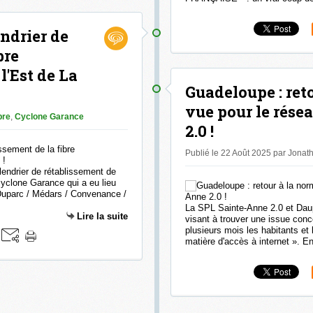
ndrier de
bre
'Est de La
Guadeloupe : ret
vue pour le rése
bre
,
Cyclone Garance
2.0 !
Publié le 22 Août 2025 par Jona
endrier de rétablissement de
cyclone Garance qui a eu lieu
 Duparc / Médars / Convenance /
La SPL Sainte-Anne 2.0 et Daup
Lire la suite
visant à trouver une issue conce
plusieurs mois les habitants et
matière d'accès à internet ». En