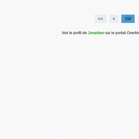
<<
<
100
110
120
130
140
150
Voir le profil de
Jonathan
sur le portail Overb