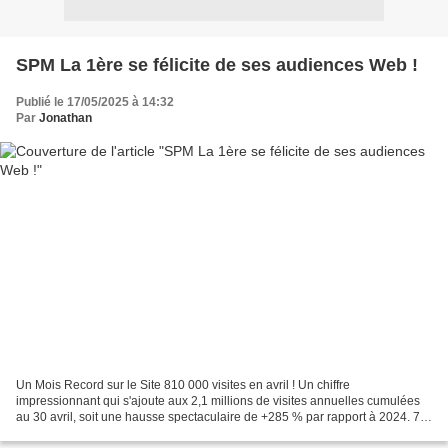
SPM La 1ère se félicite de ses audiences Web !
Publié le 17/05/2025 à 14:32
Par
Jonathan
Un Mois Record sur le Site 810 000 visites en avril ! Un chiffre
impressionnant qui s'ajoute aux 2,1 millions de visites annuelles cumulées
au 30 avril, soit une hausse spectaculaire de +285 % par rapport à 2024. 73
% des visites proviennent de recherches...