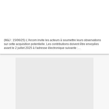
(MàJ : 15/06/25) L'Arcom invite les acteurs à soumettre leurs observations
sur cette acquisition potentielle. Les contributions doivent être envoyées
avant le 2 juillet 2025 à l'adresse électronique suivante :
Contribution_CherieHD[at]arcom.fr. CMA Media...