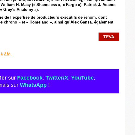
 William H. Macy (« Shameless », « Fargo »), Patrick J. Adams
(« Grey’s Anatomy »).
ie de l’expertise de producteurs exécutifs de renom, dont
 chrono » et « Homeland », ainsi qu’Alex Gansa, également
TEVA
 à 21h.
Mer
sur
Facebook
,
Twitter/X
,
YouTube
,
mais sur
WhatsApp
!