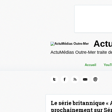
Act
ActuMédias Outre-Mer traite de
Accueil
YouT
Le série britannique «
prochainement sur Séri