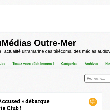
uMédias Outre-Mer
 l'actualité ultramarine des télécoms, des médias audio
ube
Testez votre débit Internet !
Catégories
Archives
Ne
 Accused » débarque
e Club !