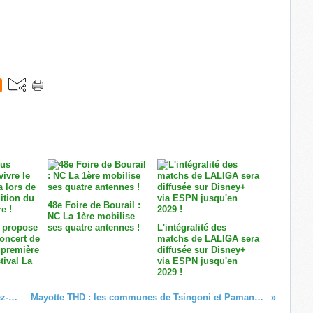
48e Foire de Bourail :
NC La 1ère mobilise
 propose
ses quatre antennes !
L'intégralité des
concert de
matchs de LALIGA sera
 première
diffusée sur Disney+
tival La
via ESPN jusqu'en
2029 !
« ATMÖSPHERIK », le nouveau rendez-vous musical immersif de SPM La 1ère !
Mayotte THD : les communes de Tsingoni et Pamandzi s’engagent pour un accès à la fibre pour tous !