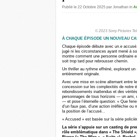
Publié le 22 Octobre 2025 par Jonathan in
A
© 2023 Sony Pictures Tel
À CHAQUE ÉPISODE UN NOUVEAU CAS
Chaque épisode débute avec un.e accusé.e q
jugé ni les circonstances ayant mené à so
montre comment une personne ordinaire es
soit trop tard pour rebrousser chemin.
Un thriller au rythme effréné, explorant un 
entièrement originale.
Avec une mise en scène alternant entre les
concession sur les complexités de notre 
rebondissements inattendus et des vérité
personnages de tous horizons — un ami, u
— et pose l’éternelle question: « Que ferie
d’un faux pas, d’une action irréfléchie o
la position de l’accusé...
« Accused » est basée sur la série poli
La série s’appuie sur un casting de pr
rôle emblématique dans « The Shield »,
Pierce (« The Wire », « Suits »), Rachel