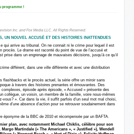
u programme !
evision Inc. and Fox Media LLC. All Rights Reserved.
, UN NOUVEL ACCUSÉ ET DES HISTOIRES INATTENDUES
ui arrive au tribunal. On ne connait ni le crime pour lequel il est
n procès. Le drame est raconté du point de vue de l’accusé et
t prise dans un engrenage de mauvaises décisions, jusqu’à ce qu’il
crime différent, dans une ville différente et avec une distribution
 flashbacks et le procès actuel, la série offre un miroir sans
époque à travers des histoires prenantes et émouvantes. Des
s complexes, épisode après épisode, « Accused » présente des
n collègue, un voisin, un membre de la famille, voire nous-mêmes
z-vous? ». Car dans la vie, il suffit parfois d’un seul mot mal choisi,
u même d’une absence d’action pour se retrouver soudainement dans
cière éponyme de la BBC de 2010 et récompensée par un BAFTA.
emier plan, avec notamment Michael Chiklis, célèbre pour son
 Margo Martindale (« The Americans », « Justified »), Wendell
 Bilson (« Newport Beach », « Hart of Dixie »), Felicity Huffman