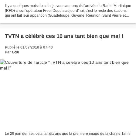
Il y a quelques mois de cela, je vous annonçais l'arrivée de Radio Martinique
(RFO) chez l'opérateur Free. Depuis aujourd'hui, c'est le reste des stations
qui ont fait leur apparition (Guadeloupe, Guyane, Réunion, Saint Pierre et
Miquelon, RFO Polynésie,...
TVTN a célébré ces 10 ans tant bien que mal !
Publié le 01/07/2010 à 07:40
Par
GdX
Le 29 juin dernier, cela fait dix ans que la première image de la chaîne Tahiti