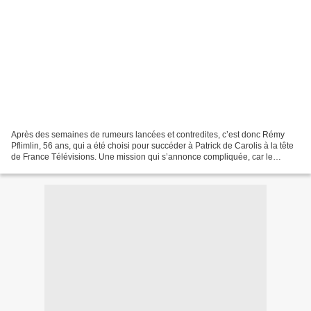
Après des semaines de rumeurs lancées et contredites, c’est donc Rémy
Pflimlin, 56 ans, qui a été choisi pour succéder à Patrick de Carolis à la tête
de France Télévisions. Une mission qui s’annonce compliquée, car le
groupe est en pleine mutation. Source...