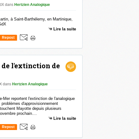
GdX
dans
Hertzien Analogique
rtin, à Saint-Barthélemy, en Martinique,
 GdX
Lire la suite
Repost
0
de l'extinction de
dX
dans
Hertzien Analogique
e-Mer reportent l'extinction de l'analogique
x problèmes d'approvisionnement
 touchent Mayotte depuis plusieurs
ovembre prochain....
Lire la suite
Repost
0