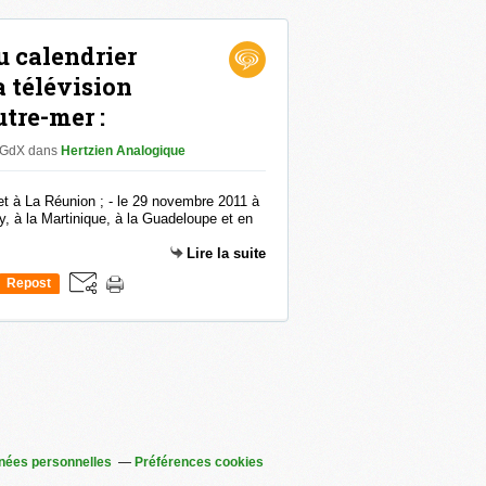
u calendrier
a télévision
tre-mer :
r GdX
dans
Hertzien Analogique
et à La Réunion ; - le 29 novembre 2011 à
y, à la Martinique, à la Guadeloupe et en
Lire la suite
Repost
0
nées personnelles
Préférences cookies