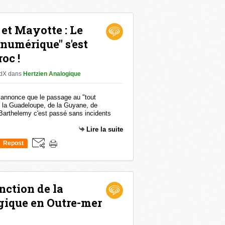
et Mayotte : Le
 numérique" s'est
oc !
GdX
dans
Hertzien Analogique
annonce que le passage au "tout
e la Guadeloupe, de la Guyane, de
 Barthelemy c'est passé sans incidents
Lire la suite
Repost
0
nction de la
gique en Outre-mer