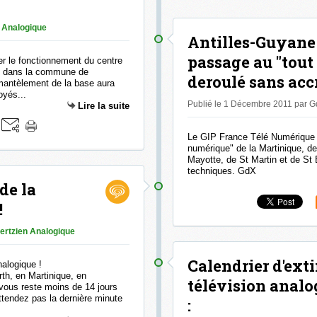
 Analogique
Antilles-Guyane 
passage au "tout
ter le fonctionnement du centre
es dans la commune de
deroulé sans accr
antèlement de la base aura
oyés...
Publié le 1 Décembre 2011 par 
Lire la suite
Le GIP France Télé Numérique 
numérique" de la Martinique, d
Mayotte, de St Martin et de St
techniques. GdX
de la
!
ertzien Analogique
Calendrier d'exti
rth, en Martinique, en
télévision analo
vous reste moins de 14 jours
ttendez pas la dernière minute
: