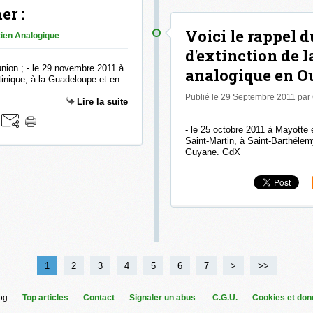
er :
Voici le rappel d
zien Analogique
d'extinction de l
union ; - le 29 novembre 2011 à
analogique en Ou
tinique, à la Guadeloupe et en
Publié le 29 Septembre 2011 pa
Lire la suite
- le 25 octobre 2011 à Mayotte 
Saint-Martin, à Saint-Barthélem
Guyane. GdX
1
2
3
4
5
6
7
>
>>
log
Top articles
Contact
Signaler un abus
C.G.U.
Cookies et don