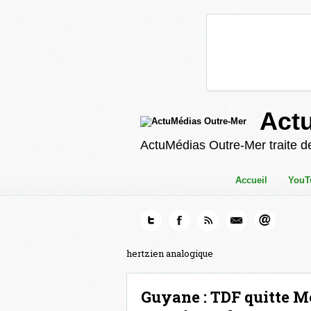
Act
ActuMédias Outre-Mer traite de
Accueil
YouT
hertzien analogique
Guyane : TDF quitte M