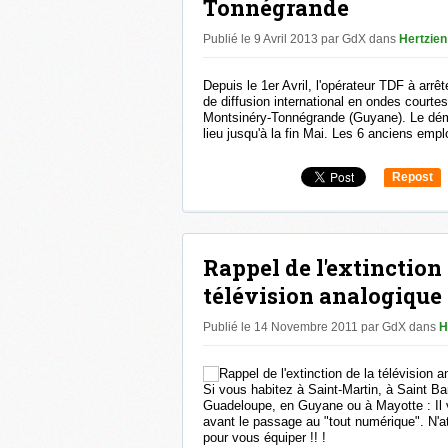
Tonnégrande
Publié le 9 Avril 2013 par GdX
dans
Hertzien
Depuis le 1er Avril, l'opérateur TDF à arrê
de diffusion international en ondes court
Montsinéry-Tonnégrande (Guyane). Le dém
lieu jusqu'à la fin Mai. Les 6 anciens empl
Repost
0
Rappel de l'extinction 
télévision analogique 
Publié le 14 Novembre 2011 par GdX
dans
H
Si vous habitez à Saint-Martin, à Saint Ba
Guadeloupe, en Guyane ou à Mayotte : Il 
avant le passage au "tout numérique". N'a
pour vous équiper !! !