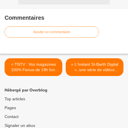
Commentaires
Ajouter un commentaire
< TNTV : Vos magazines
« L'Instant St-Barth Digital
100% Fenua de 19h font
», une série de vidéos
une pause jusqu'en
traitant du déploiement de
septembre !
la fibre ! >
Hébergé par Overblog
Top articles
Pages
Contact
Signaler un abus