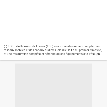
(c) TDF TéléDiffusion de France (TDF) vise un rétablissement complet des
réseaux mobiles et des canaux audiovisuels d’ici la fin du premier trimestre,
et une restauration complète et pérenne de ses équipements d’ici l’été (entre
juin et septembre 2025)....