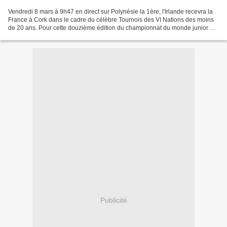
Vendredi 8 mars à 9h47 en direct sur Polynésie la 1ère, l'Irlande recevra la
France à Cork dans le cadre du célèbre Tournois des VI Nations des moins
de 20 ans. Pour cette douzième édition du championnat du monde junior de
rugby à XV 2019, l'Irlande sera...
Publicité