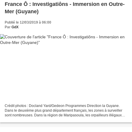
France Ô : Investigatiôns - Immersion en Outre-
Mer (Guyane)
Publié le 12/03/2019 à 06:00
Par
GdX
Crédit photos : Docland Yard/Gedeon Programmes Direction la Guyane.
Dans le deuxième plus grand département français, les zones à surveiller
sont nombreuses. Dans la région de Maripasoula, les orpailleurs illégaux
ont investi la forêt. Pour mettre fin...