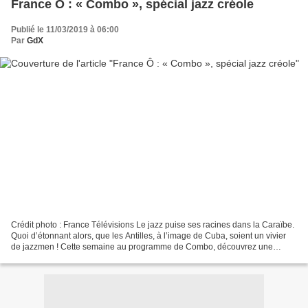
France Ô : « Combo », spécial jazz créole
Publié le 11/03/2019 à 06:00
Par
GdX
Crédit photo : France Télévisions Le jazz puise ses racines dans la Caraïbe.
Quoi d’étonnant alors, que les Antilles, à l’image de Cuba, soient un vivier
de jazzmen ! Cette semaine au programme de Combo, découvrez une
spéciale jazz créole et un florilège...