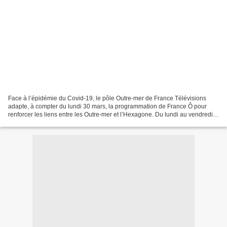
Face à l’épidémie du Covid-19, le pôle Outre-mer de France Télévisions
adapte, à compter du lundi 30 mars, la programmation de France Ô pour
renforcer les liens entre les Outre-mer et l’Hexagone. Du lundi au vendredi à
partir de 13h05 (à 16h30 le week-end),...