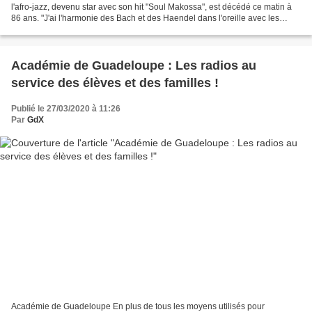
l'afro-jazz, devenu star avec son hit "Soul Makossa", est décédé ce matin à
86 ans. "J'ai l'harmonie des Bach et des Haendel dans l'oreille avec les
paroles camerounaises. C'est une richesse...
Académie de Guadeloupe : Les radios au
service des élèves et des familles !
Publié le 27/03/2020 à 11:26
Par
GdX
Académie de Guadeloupe En plus de tous les moyens utilisés pour