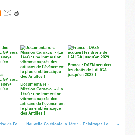
France : DAZN acquiert
les droits de LALIGA
es
jusqu'en 2029 !
LIGA sera
Disney+
Documentaire «
u'en
Mission Carnaval » (La
1ère) : une immersion
vibrante auprès des
artisans de l'événement
le plus emblématique
des Antilles !
L'émission « Résonance » spéciale crise de l'eau en Martinique (Martinique la 1ère)
Nouvelle Calédonie la 1ère : « Eclairages Le Mag » suivi d'« Eclairages la suite »