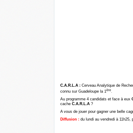
C.A.R.L.A :
Cerveau Analytique de Recherch
ère
connu sur Guadeloupe la 1
.
Au programme 4 candidats et face à eux
C
cache
C.A.R.L.A
?
A vous de jouer pour gagner une belle cag
Diffusion :
du lundi au vendredi à 11h25, 