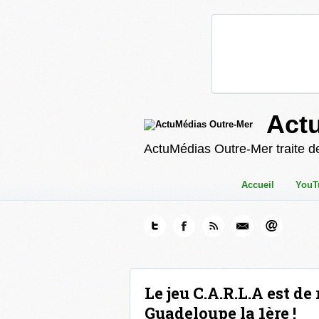
Act
ActuMédias Outre-Mer traite de
Accueil
YouT
Le jeu C.A.R.L.A est de
Guadeloupe la 1ère !