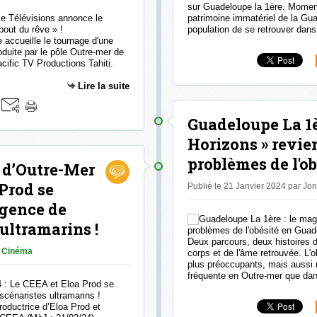
sur Guadeloupe la 1ère. Moment 
patrimoine immatériel de la Gua
population de se retrouver dans 
e accueille le tournage d'une
oduite par le pôle Outre-mer de
ific TV Productions Tahiti.
Lire la suite
Guadeloupe La 1è
Horizons » revie
problèmes de l'o
 d’Outre-Mer
 Prod se
Publié le 21 Janvier 2024 par Jo
rgence de
ultramarins !
Deux parcours, deux histoires 
Cinéma
corps et de l'âme retrouvée. L'
plus préoccupants, mais aussi 
fréquente en Outre-mer que dan
ductrice d’Eloa Prod et