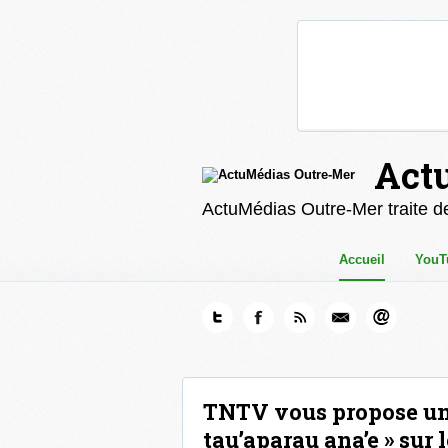
Act
ActuMédias Outre-Mer traite de
Accueil
YouT
TNTV vous propose un
tau’aparau ana’e » sur 