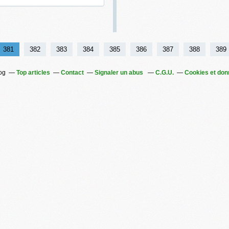
381
382
383
384
385
386
387
388
389
log
Top articles
Contact
Signaler un abus
C.G.U.
Cookies et don