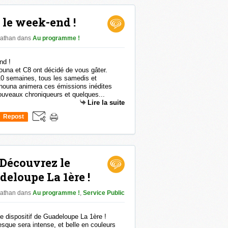
 le week-end !
nathan
dans
Au programme !
ouna et C8 ont décidé de vous gâter.
0 semaines, tous les samedis et
nouna animera ces émissions inédites
uveaux chroniqueurs et quelques...
Lire la suite
Repost
0
 Découvrez le
deloupe La 1ère !
nathan
dans
Au programme !
,
Service Public
sque sera intense, et belle en couleurs