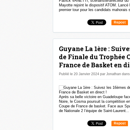
Patrick VANETTI, scénariste/directeur du
Mayotte rejoint le dispositif ATOM. Lancé l
premier tour pour les candidats mahorais s
Repost
0
Guyane La 1ère : Suive
de Finale du Trophée 
France de Basket en dir
Publié le 20 Janvier 2024 par Jonathan
dans
Après sa belle victoire en Guadeloupe face
Noire, le Cosma poursuit la compétition 
Coupe de France de basket. Face aux Spar
de Nationale 2 l’équipe de Saint-Laurent...
Repost
0