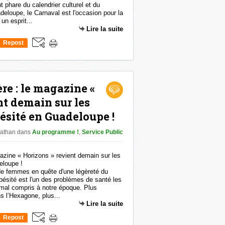
phare du calendrier culturel et du
deloupe, le Carnaval est l'occasion pour la
un esprit...
Lire la suite
Repost
0
re : le magazine «
nt demain sur les
bésité en Guadeloupe !
nathan
dans
Au programme !
,
Service Public
de femmes en quête d'une légèreté du
obésité est l'un des problèmes de santé les
mal compris à notre époque. Plus
s l’Hexagone, plus...
Lire la suite
Repost