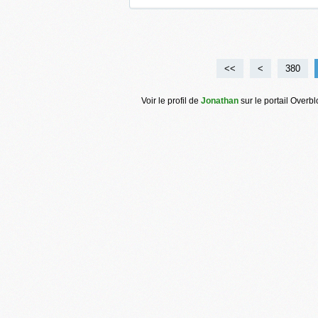
<<
<
300
310
320
330
340
350
360
370
380
Voir le profil de
Jonathan
sur le portail Overb