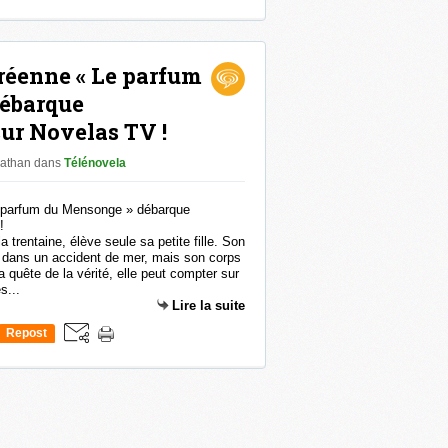
0
réenne « Le parfum
ébarque
ur Novelas TV !
nathan
dans
Télénovela
rentaine, élève seule sa petite fille. Son
t dans un accident de mer, mais son corps
 quête de la vérité, elle peut compter sur
s...
Lire la suite
Repost
0