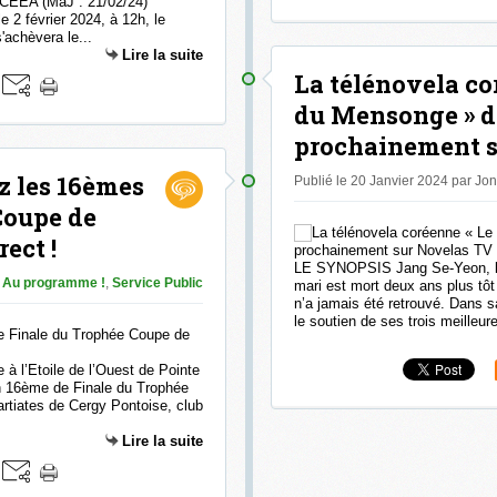
 CEEA (MàJ : 21/02/24)
e 2 février 2024, à 12h, le
'achèvera le...
Lire la suite
La télénovela co
du Mensonge » d
prochainement s
z les 16èmes
Publié le 20 Janvier 2024 par Jo
Coupe de
ect !
LE SYNOPSIS Jang Se-Yeon, la t
Au programme !
,
Service Public
mari est mort deux ans plus tô
n’a jamais été retrouvé. Dans sa
le soutien de ses trois meilleure
 à l’Etoile de l’Ouest de Pointe
en 16ème de Finale du Trophée
tiates de Cergy Pontoise, club
Lire la suite