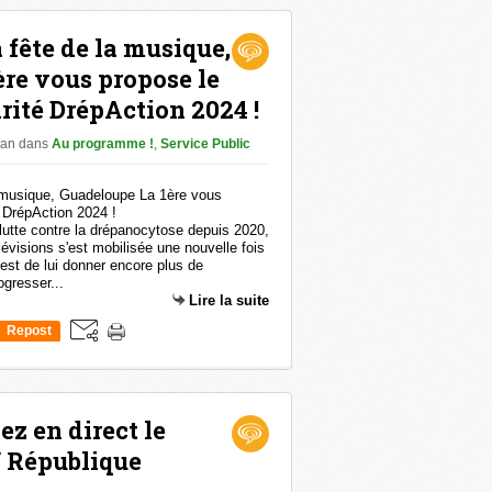
a fête de la musique,
re vous propose le
rité DrépAction 2024 !
han
dans
Au programme !
,
Service Public
lutte contre la drépanocytose depuis 2020,
évisions s'est mobilisée une nouvelle fois
f est de lui donner encore plus de
ogresser...
Lire la suite
Repost
0
ez en direct le
/ République