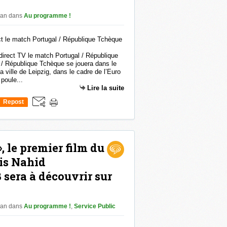
han
dans
Au programme !
direct TV le match Portugal / République
 / République Tchèque se jouera dans le
a ville de Leipzig, dans le cadre de l’Euro
poule...
Lire la suite
Repost
0
», le premier film du
is Nahid
era à découvrir sur
han
dans
Au programme !
,
Service Public