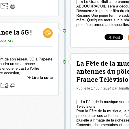
Découvrez le premier film du c
Résumé Une jeune femme séduit
mère. Quelques mots sur le réal
premières armes audiovisuelles 
ce la 5G !
bile
,
5G
nt de son réseau 5G à Papeete
La Fête de la mus
s faudra un smartphone
 encore le cas) à l'offre
antennes du pôl
te occasion,...
France Télévisio
Lire la suite
Publié le 17 Juin 2024 par Jonat
Pour la Fête de la musique, le
propose sur ses antennes liné
plurielle à l'image de la riches
Concerts, documentaires et capt