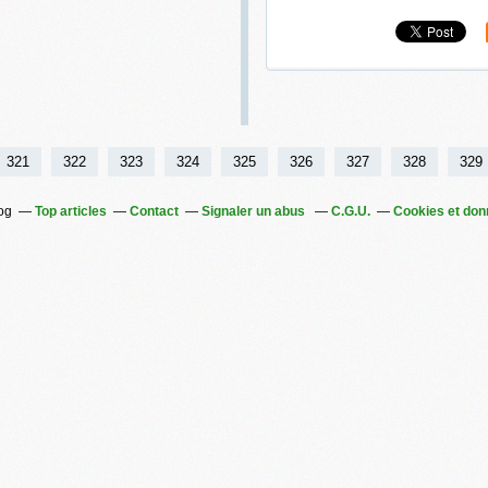
321
322
323
324
325
326
327
328
329
log
Top articles
Contact
Signaler un abus
C.G.U.
Cookies et don