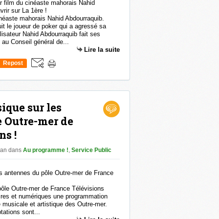
inéaste mahorais Nahid Abdourraquib.
 le joueur de poker qui a agressé sa
isateur Nahid Abdourraquib fait ses
au Conseil général de...
Lire la suite
Repost
0
ique sur les
e Outre-mer de
ns !
han
dans
Au programme !
,
Service Public
 pôle Outre-mer de France Télévisions
aires et numériques une programmation
se musicale et artistique des Outre-mer.
ations sont...