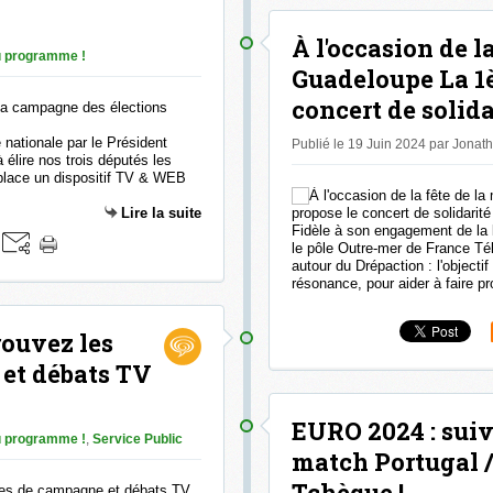
À l'occasion de l
 programme !
Guadeloupe La 1è
concert de solida
 nationale par le Président
Publié le 19 Juin 2024 par Jonat
lire nos trois députés les
 place un dispositif TV & WEB
Lire la suite
Fidèle à son engagement de la 
le pôle Outre-mer de France Tél
autour du Drépaction : l'objecti
résonance, pour aider à faire pr
rouvez les
et débats TV
EURO 2024 : suiv
 programme !
,
Service Public
match Portugal 
Tchèque !