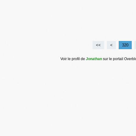
<<
<
300
310
320
Voir le profil de
Jonathan
sur le portail Overb