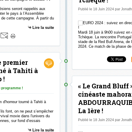
ynésiens seront rappelés aux
Publié le 18 Juin 2024 par Jonat
nter le pays à l’Assemblée
 de cette campagne. À partir du
Lire la suite
Mardi 18 juin à 9h00 suivez en 
Tchèque. La rencontre Portugal
stade de la Red Bull Arena, de l
2024. Ce match de la phase de 
e premier
né à Tahiti à
 !
« Le Grand Bluff 
 programme !
cinéaste mahora
ABDOURRAQUIB s
La 1ère !
ils font, on ne peut s’empêcher
rvival movie dans l'univers du
Publié le 18 Juin 2024 par Jonat
ennes, sur fond d’essais
Lire la suite