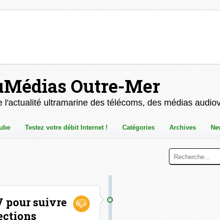
uMédias Outre-Mer
 l'actualité ultramarine des télécoms, des médias audio
ube
Testez votre débit Internet !
Catégories
Archives
Ne
 pour suivre
ections