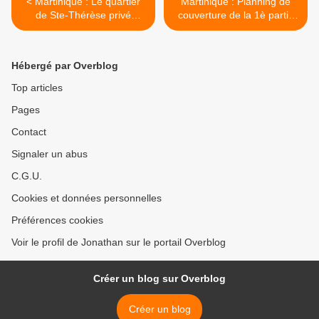
< Martinique : Le quartier
Martinique : Planning de
de Ste-Thérèse privé
couverture de la 1è partie
d'Internet et de fixe
des zones blanches >
Hébergé par Overblog
Top articles
Pages
Contact
Signaler un abus
C.G.U.
Cookies et données personnelles
Préférences cookies
Voir le profil de Jonathan sur le portail Overblog
Créer un blog sur Overblog
Créer un blog