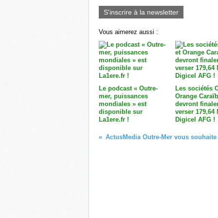
S'inscrire à la newsletter
Vous aimerez aussi :
Le podcast « Outre-
Les sociétés 
mer, puissances
Orange Caraï
mondiales » est
devront final
disponible sur
verser 179,64
La1ere.fr !
Digicel AFG !