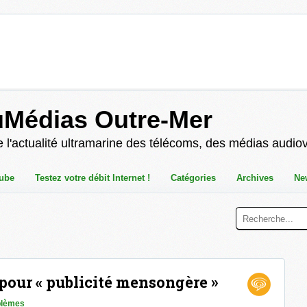
uMédias Outre-Mer
 l'actualité ultramarine des télécoms, des médias audio
ube
Testez votre débit Internet !
Catégories
Archives
Ne
our « publicité mensongère »
blèmes