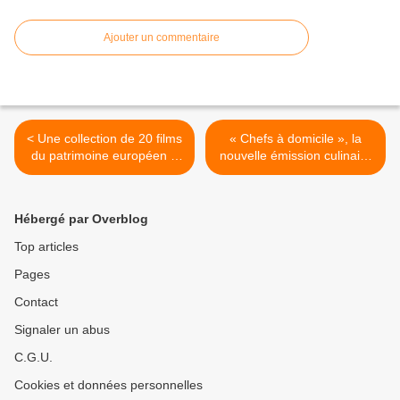
Ajouter un commentaire
< Une collection de 20 films
« Chefs à domicile », la
du patrimoine européen à
nouvelle émission culinaire
(re)découvrir sur ARTE et
de M6 ! >
arte.tv !
Hébergé par Overblog
Top articles
Pages
Contact
Signaler un abus
C.G.U.
Cookies et données personnelles