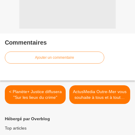
Commentaires
Ajouter un commentaire
< Planète+ Justice diffusera
ActusMedia Outre-Mer vous
"Sur les lieux du crime"
souhaite à tous et à toutes
de très bonnes fêtes de fin
d'année ! >
Hébergé par Overblog
Top articles