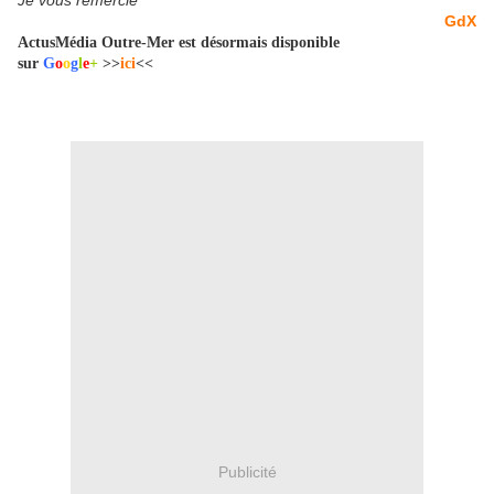
Je vous remercie
GdX
ActusMédia Outre-Mer est désormais disponible
sur
G
o
o
g
l
e
+
>>
ici
<<
Publicité