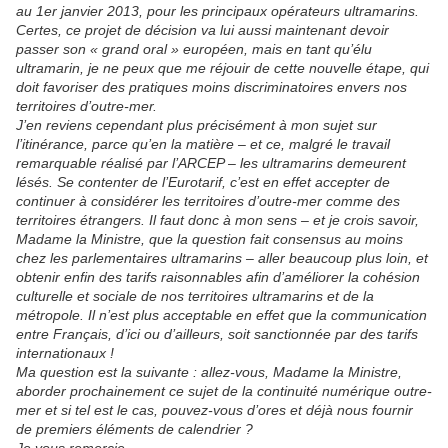
au 1er janvier 2013, pour les principaux opérateurs ultramarins.
Certes, ce projet de décision va lui aussi maintenant devoir
passer son « grand oral » européen, mais en tant qu’élu
ultramarin, je ne peux que me réjouir de cette nouvelle étape, qui
doit favoriser des pratiques moins discriminatoires envers nos
territoires d’outre-mer.
J’en reviens cependant plus précisément à mon sujet sur
l’itinérance, parce qu’en la matière – et ce, malgré le travail
remarquable réalisé par l’ARCEP – les ultramarins demeurent
lésés. Se contenter de l’Eurotarif, c’est en effet accepter de
continuer à considérer les territoires d’outre-mer comme des
territoires étrangers. Il faut donc à mon sens – et je crois savoir,
Madame la Ministre, que la question fait consensus au moins
chez les parlementaires ultramarins – aller beaucoup plus loin, et
obtenir enfin des tarifs raisonnables afin d’améliorer la cohésion
culturelle et sociale de nos territoires ultramarins et de la
métropole. Il n’est plus acceptable en effet que la communication
entre Français, d’ici ou d’ailleurs, soit sanctionnée par des tarifs
internationaux !
Ma question est la suivante : allez-vous, Madame la Ministre,
aborder prochainement ce sujet de la continuité numérique outre-
mer et si tel est le cas, pouvez-vous d’ores et déjà nous fournir
de premiers éléments de calendrier ?