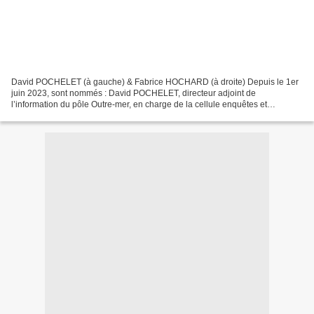
David POCHELET (à gauche) & Fabrice HOCHARD (à droite) Depuis le 1er
juin 2023, sont nommés : David POCHELET, directeur adjoint de
l’information du pôle Outre-mer, en charge de la cellule enquêtes et
investigation ; Fabrice HOCHARD, directeur du portail...