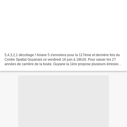
5,4,3,2,1 décollage ! Ariane 5 s'envolera pour la 117ème et dernière fois du
Centre Spatial Guyanais ce vendredi 16 juin à 18h26. Pour saluer les 27
années de carrière de la fusée, Guyane la 1ère propose plusieurs émissions
dédiées sur ses antennes. Télé...