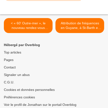
< « 60' Outre-mer », le
Attribution de fréquences
nouveau rendez-vous
en Guyane, à St-Barth et
d'actualité du pôle Outre-
St-Martin : résultats des
mer de France Télévisions !
enchères principales en
bande 3,4 - 3,8 GHz ! >
Hébergé par Overblog
Top articles
Pages
Contact
Signaler un abus
C.G.U.
Cookies et données personnelles
Préférences cookies
Voir le profil de Jonathan sur le portail Overblog