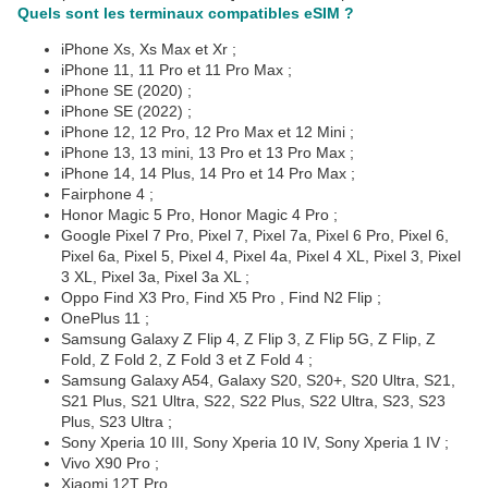
Quels sont les terminaux compatibles eSIM ?
iPhone Xs, Xs Max et Xr ;
iPhone 11, 11 Pro et 11 Pro Max ;
iPhone SE (2020) ;
iPhone SE (2022) ;
iPhone 12, 12 Pro, 12 Pro Max et 12 Mini ;
iPhone 13, 13 mini, 13 Pro et 13 Pro Max ;
iPhone 14, 14 Plus, 14 Pro et 14 Pro Max ;
Fairphone 4 ;
Honor Magic 5 Pro, Honor Magic 4 Pro ;
Google Pixel 7 Pro, Pixel 7, Pixel 7a, Pixel 6 Pro, Pixel 6,
Pixel 6a, Pixel 5, Pixel 4, Pixel 4a, Pixel 4 XL, Pixel 3, Pixel
3 XL, Pixel 3a, Pixel 3a XL ;
Oppo Find X3 Pro, Find X5 Pro , Find N2 Flip ;
OnePlus 11 ;
Samsung Galaxy Z Flip 4, Z Flip 3, Z Flip 5G, Z Flip, Z
Fold, Z Fold 2, Z Fold 3 et Z Fold 4 ;
Samsung Galaxy A54, Galaxy S20, S20+, S20 Ultra, S21,
S21 Plus, S21 Ultra, S22, S22 Plus, S22 Ultra, S23, S23
Plus, S23 Ultra ;
Sony Xperia 10 III, Sony Xperia 10 IV, Sony Xperia 1 IV ;
Vivo X90 Pro ;
Xiaomi 12T Pro.