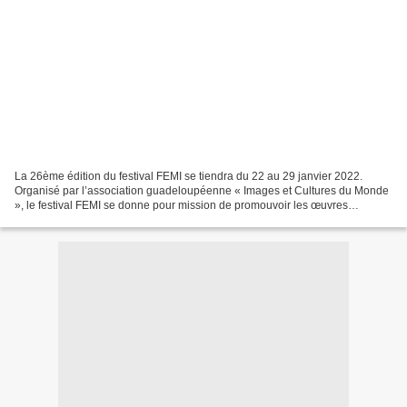
La 26ème édition du festival FEMI se tiendra du 22 au 29 janvier 2022.
Organisé par l’association guadeloupéenne « Images et Cultures du Monde
», le festival FEMI se donne pour mission de promouvoir les œuvres
cinématographiques et les cinéastes des Antilles-Guyane...