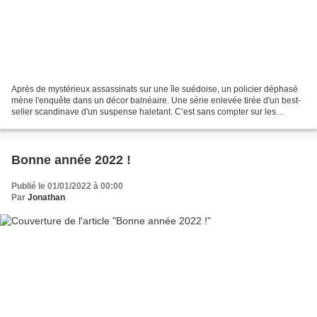
Après de mystérieux assassinats sur une île suédoise, un policier déphasé
mène l'enquête dans un décor balnéaire. Une série enlevée tirée d'un best-
seller scandinave d'un suspense haletant. C’est sans compter sur les
meurtres les plus sombres qui se succèdent...
Bonne année 2022 !
Publié le 01/01/2022 à 00:00
Par
Jonathan