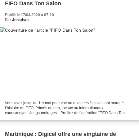
FIFO Dans Ton Salon
Publié le 17/04/2020 à 07:10
Par
Jonathan
Vous avez jusqu'au 1er mai pour voir ou revoir les films qui ont marqué
l’histoire du FIFO. Primés ou non, locaux ou internationaux,
courts/moyens/longs-métrages... Profitez de l’opération "FIFO Dans Ton
Salon" pour une plongée émouvante et passionnante...
Martinique : Digicel offre une vingtaine de