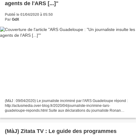
agents de l'ARS [...]"
Publié le 01/04/2020 à 05:50
Par
GdX
(MàJ : 09/04/2020) Le journaliste incriminé par l'ARS Guadeloupe répond :
http://actusmedia.over-blog.fr/2020/04/journaliste-incrimine-lars-
guadeloupe-reponds.html Suite aux déclarations du journaliste Ronan
PONNET hier soir sur les antennes radio et...
(MàJ) Zitata TV : Le guide des programmes