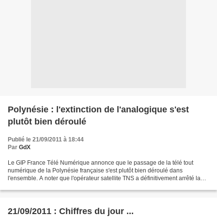
Polynésie : l'extinction de l'analogique s'est
plutôt bien déroulé
Publié le 21/09/2011 à 18:44
Par
GdX
Le GIP France Télé Numérique annonce que le passage de la télé tout
numérique de la Polynésie française s'est plutôt bien déroulé dans
l'ensemble. A noter que l'opérateur satellite TNS a définitivement arrêté la
diffusion du signal MPEG 2, hier, à midi....
21/09/2011 : Chiffres du jour ...