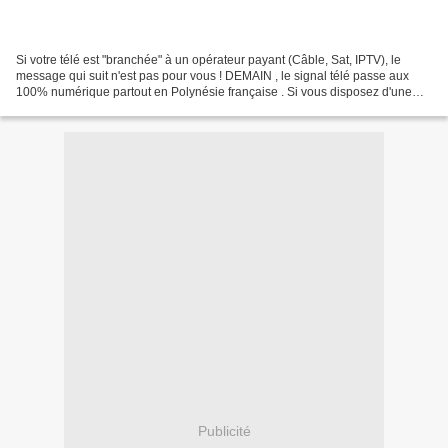
Si votre télé est "branchée" à un opérateur payant (Câble, Sat, IPTV), le
message qui suit n'est pas pour vous ! DEMAIN , le signal télé passe aux
100% numérique partout en Polynésie française . Si vous disposez d'une
télé analogique (la TV au gros cul),...
Publicité