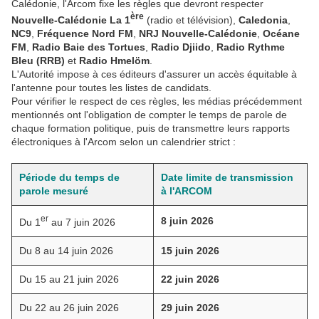
Calédonie, l'Arcom fixe les règles que devront respecter
ère
Nouvelle-Calédonie La 1
(radio et télévision),
Caledonia
,
NC9
,
Fréquence Nord FM
,
NRJ Nouvelle-Calédonie
,
Océane
FM
,
Radio Baie des Tortues
,
Radio Djiido
,
Radio Rythme
Bleu (RRB)
et
Radio Hmelöm
.
L'Autorité impose à ces éditeurs d'assurer un accès équitable à
l'antenne pour toutes les listes de candidats.
Pour vérifier le respect de ces règles, les médias précédemment
mentionnés ont l'obligation de compter le temps de parole de
chaque formation politique, puis de transmettre leurs rapports
électroniques à l'Arcom selon un calendrier strict :
Période du temps de
Date limite de transmission
parole mesuré
à l'ARCOM
er
8 juin 2026
Du 1
au 7 juin 2026
Du 8 au 14 juin 2026
15 juin 2026
Du 15 au 21 juin 2026
22 juin 2026
Du 22 au 26 juin 2026
29 juin 2026