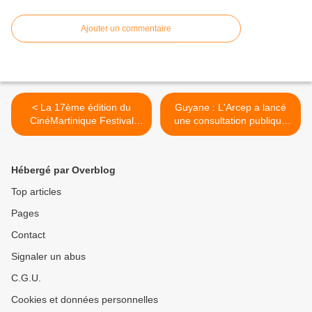
Ajouter un commentaire
< La 17ème édition du
Guyane : L'Arcep a lancé
CinéMartinique Festival
une consultation publique
débarque demain !
sur les modalités
permettant la coexistence
des réseaux 5G et des
Hébergé par Overblog
stations terriennes de
satellites ! >
Top articles
Pages
Contact
Signaler un abus
C.G.U.
Cookies et données personnelles