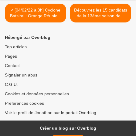
< [04/02/22 à 9h] Cyclone
Découvrez les 15 candidats
Batsirai : Orange Réunion-
de la 13ème saison de «
Mayotte fait un état des
Top Chef » ! >
lieux !
Hébergé par Overblog
Top articles
Pages
Contact
Signaler un abus
C.G.U.
Cookies et données personnelles
Préférences cookies
Voir le profil de Jonathan sur le portail Overblog
Créer un blog sur Overblog