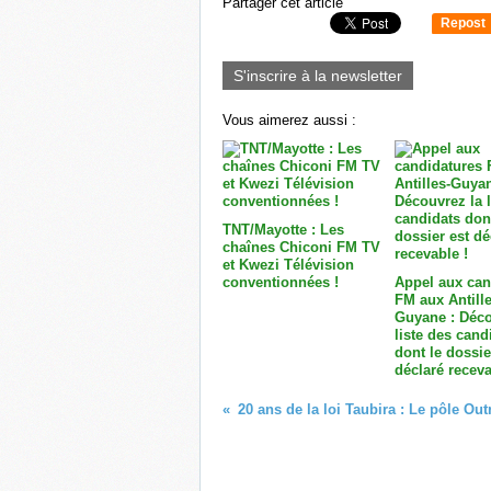
Partager cet article
Repost
0
S'inscrire à la newsletter
Vous aimerez aussi :
TNT/Mayotte : Les
chaînes Chiconi FM TV
et Kwezi Télévision
conventionnées !
Appel aux can
FM aux Antille
Guyane : Déco
liste des cand
dont le dossie
déclaré receva