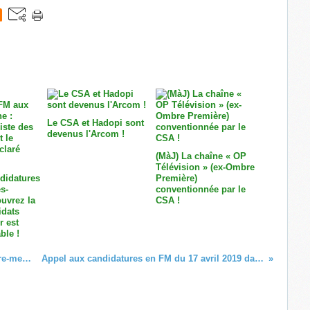
Le CSA et Hadopi sont
devenus l'Arcom !
(MàJ) La chaîne « OP
Télévision » (ex-Ombre
didatures
Première)
s-
conventionnée par le
uvrez la
CSA !
idats
r est
ble !
20 ans de la loi Taubira : Le pôle Outre-mer de France Télévisions et RFI s’associent pour une émission spéciale !
Appel aux candidatures en FM du 17 avril 2019 dans le ressort du CTA de La Réunion et de Mayotte : Délivrance des autorisations !