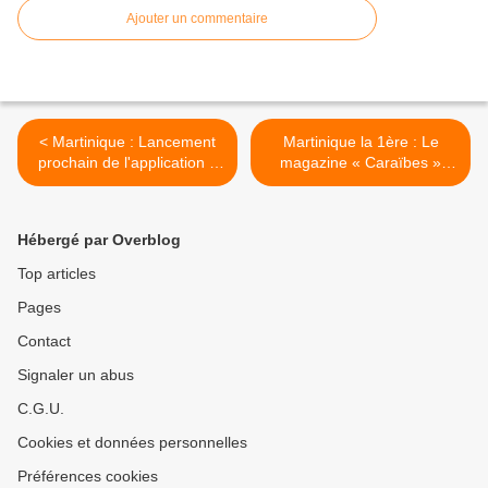
Ajouter un commentaire
< Martinique : Lancement
Martinique la 1ère : Le
prochain de l'application «
magazine « Caraïbes »
FoyalAppShop » !
vous emmène à la
découverte de Guanabocoa
(Cuba) ! >
Hébergé par Overblog
Top articles
Pages
Contact
Signaler un abus
C.G.U.
Cookies et données personnelles
Préférences cookies