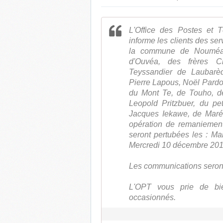
L'Office des Postes et 
informe les clients des se
la commune de Nouméa,
d'Ouvéa, des frères Ch
Teyssandier de Laubarède
Pierre Lapous, Noël Pardo
du Mont Te, de Touho, de 
Leopold Pritzbuer, du pet
Jacques Iekawe, de Maré,
opération de remaniemen
seront pertubées les : M
Mercredi 10 décembre 201
Les communications seront
L'OPT vous prie de bie
occasionnés.