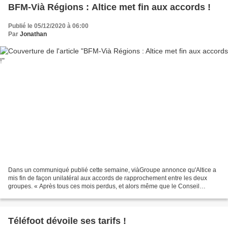
BFM-Vià Régions : Altice met fin aux accords !
Publié le 05/12/2020 à 06:00
Par
Jonathan
Dans un communiqué publié cette semaine, viàGroupe annonce qu'Altice a
mis fin de façon unilatéral aux accords de rapprochement entre les deux
groupes. « Après tous ces mois perdus, et alors même que le Conseil
supérieur de l’audiovisuel (CSA) a donné...
Téléfoot dévoile ses tarifs !