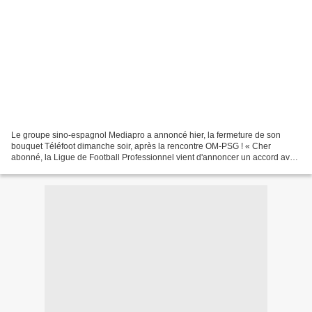
Le groupe sino-espagnol Mediapro a annoncé hier, la fermeture de son
bouquet Téléfoot dimanche soir, après la rencontre OM-PSG ! « Cher
abonné, la Ligue de Football Professionnel vient d'annoncer un accord avec
un autre diffuseur concernant la retransmission...