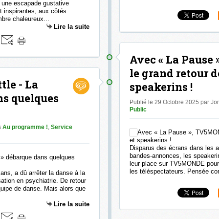
r une escapade gustative
t inspirantes, aux côtés
bre chaleureux...
Lire la suite
Avec « La Pause
le grand retour d
tle - La
speakerins !
ns quelques
Publié le 29 Octobre 2025 par J
Public
s
Au programme !
,
Service
Disparus des écrans dans les a
bandes-annonces, les speakerin
leur place sur TV5MONDE pour r
les téléspectateurs. Pensée co
ns, a dû arrêter la danse à la
ation en psychiatrie. De retour
quipe de danse. Mais alors que
Lire la suite