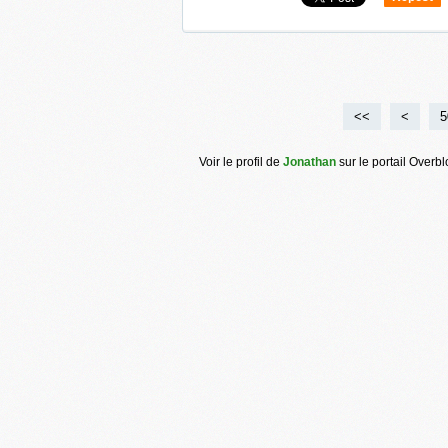
0
<<
<
1
2
3
4
5
Voir le profil de
Jonathan
sur le portail Overb