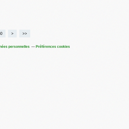
60
70
80
90
100
200
300
400
>
>>
nées personnelles
Préférences cookies