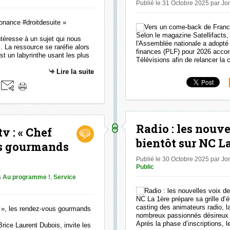
Publié le 31 Octobre 2025 par J
Selon le magazine Satellifacts,
ntéresse à un sujet qui nous
l'Assemblée nationale a adopté
. La ressource se raréfie alors
finances (PLF) pour 2026 accor
t un labyrinthe usant les plus
Télévisions afin de relancer la 
Lire la suite
Radio : les nouve
tv : « Chef
bientôt sur NC La
us gourmands
Publié le 30 Octobre 2025 par J
Public
s
Au programme !
,
Service
NC La 1ère prépare sa grille d’é
casting des animateurs radio, l
nombreux passionnés désireux de
Après la phase d’inscriptions, le
ice Laurent Dubois, invite les