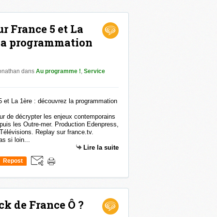
sur France 5 et La
 la programmation
Jonathan
dans
Au programme !
,
Service
our de décrypter les enjeux contemporains
depuis les Outre-mer. Production Edenpress,
Télévisions. Replay sur france.tv.
 si loin...
Lire la suite
Repost
0
ck de France Ô ?