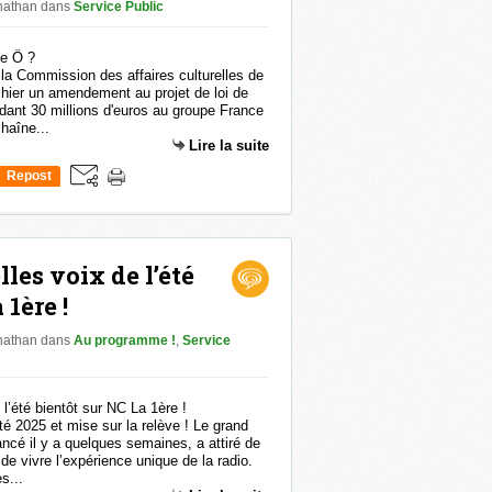
onathan
dans
Service Public
 la Commission des affaires culturelles de
 hier un amendement au projet de loi de
dant 30 millions d'euros au groupe France
chaîne...
Lire la suite
Repost
0
lles voix de l’été
 1ère !
onathan
dans
Au programme !
,
Service
té 2025 et mise sur la relève ! Le grand
ancé il y a quelques semaines, a attiré de
 vivre l’expérience unique de la radio.
s...