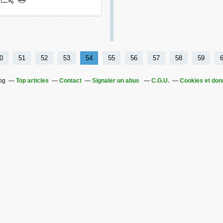
0
0
0
0
0
51
52
53
54
55
56
57
58
59
log
Top articles
Contact
Signaler un abus
C.G.U.
Cookies et don