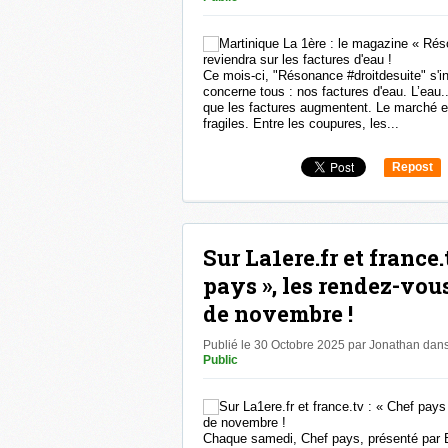
Ce mois-ci, "Résonance #droitdesuite" s'i
concerne tous : nos factures d'eau. L’eau..
que les factures augmentent. Le marché es
fragiles. Entre les coupures, les...
Repost
0
Sur La1ere.fr et france.
pays », les rendez-vo
de novembre !
Publié le 30 Octobre 2025 par Jonathan
dan
Public
Chaque samedi, Chef pays, présenté par Br