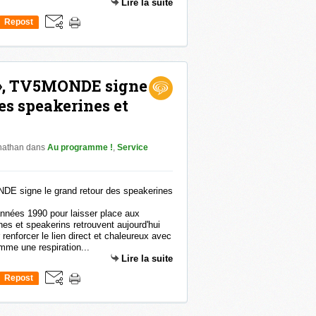
Lire la suite
Repost
0
 », TV5MONDE signe
es speakerines et
onathan
dans
Au programme !
,
Service
nnées 1990 pour laisser place aux
es et speakerins retrouvent aujourd'hui
enforcer le lien direct et chaleureux avec
mme une respiration...
Lire la suite
Repost
0