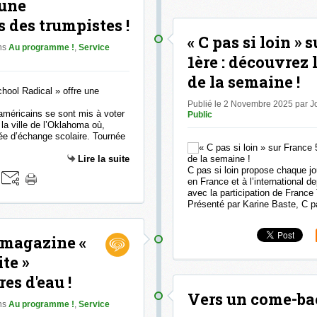
 une
 des trumpistes !
« C pas si loin » 
ns
Au programme !
,
Service
1ère : découvrez
de la semaine !
Publié le 2 Novembre 2025 par 
méricains se sont mis à voter
Public
a ville de l’Oklahoma où,
née d’échange scolaire. Tournée
Lire la suite
C pas si loin propose chaque j
en France et à l’international 
avec la participation de France 
Présenté par Karine Baste, C pas
e magazine «
te »
es d'eau !
Vers un come-ba
ns
Au programme !
,
Service