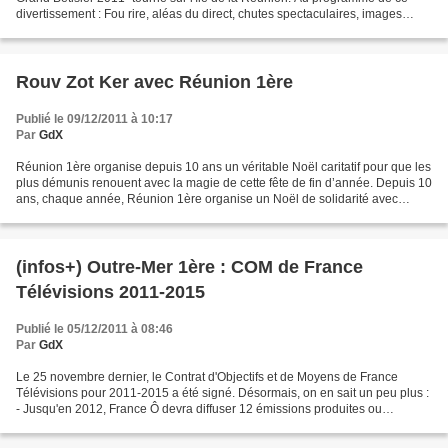
divertissement : Fou rire, aléas du direct, chutes spectaculaires, images
surprenantes issues d'Internet,...
Rouv Zot Ker avec Réunion 1ère
Publié le 09/12/2011 à 10:17
Par
GdX
Réunion 1ère organise depuis 10 ans un véritable Noël caritatif pour que les
plus démunis renouent avec la magie de cette fête de fin d’année. Depuis 10
ans, chaque année, Réunion 1ère organise un Noël de solidarité avec
l’opération Rouv Zot Ker. Jusqu’à...
(infos+) Outre-Mer 1ère : COM de France
Télévisions 2011-2015
Publié le 05/12/2011 à 08:46
Par
GdX
Le 25 novembre dernier, le Contrat d'Objectifs et de Moyens de France
Télévisions pour 2011-2015 a été signé. Désormais, on en sait un peu plus :
- Jusqu'en 2012, France Ô devra diffuser 12 émissions produites ou
coproduites par Outre-Mer 1ère, chaque...