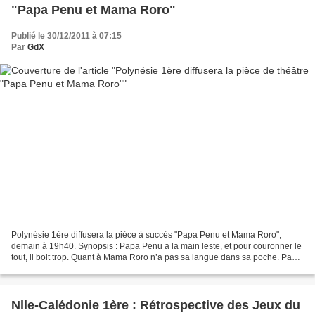
"Papa Penu et Mama Roro"
Publié le 30/12/2011 à 07:15
Par
GdX
Polynésie 1ère diffusera la pièce à succès "Papa Penu et Mama Roro",
demain à 19h40. Synopsis : Papa Penu a la main leste, et pour couronner le
tout, il boit trop. Quant à Mama Roro n’a pas sa langue dans sa poche. Papa
Penu est persuadé de ses infidélités,...
Nlle-Calédonie 1ère : Rétrospective des Jeux du