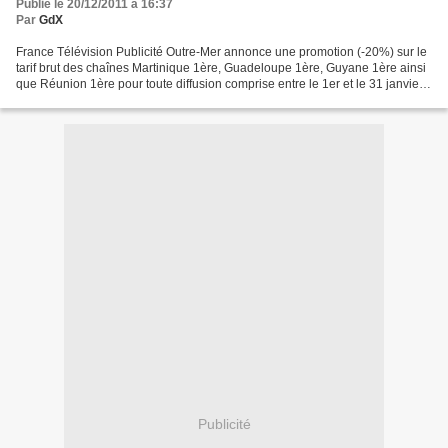
Publié le 20/12/2011 à 16:37
Par
GdX
France Télévision Publicité Outre-Mer annonce une promotion (-20%) sur le
tarif brut des chaînes Martinique 1ère, Guadeloupe 1ère, Guyane 1ère ainsi
que Réunion 1ère pour toute diffusion comprise entre le 1er et le 31 janvier
2012. GdX
Publicité