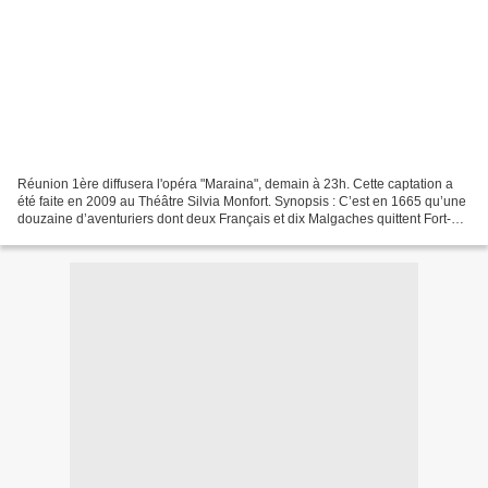
Réunion 1ère diffusera l'opéra "Maraina", demain à 23h. Cette captation a
été faite en 2009 au Théâtre Silvia Monfort. Synopsis : C’est en 1665 qu’une
douzaine d’aventuriers dont deux Français et dix Malgaches quittent Fort-
Dauphin à Madagascar pour planter...