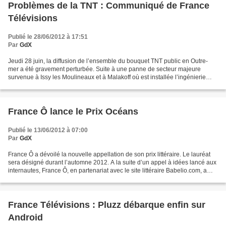
Problèmes de la TNT : Communiqué de France
Télévisions
Publié le 28/06/2012 à 17:51
Par
GdX
Jeudi 28 juin, la diffusion de l’ensemble du bouquet TNT public en Outre-
mer a été gravement perturbée. Suite à une panne de secteur majeure
survenue à Issy les Moulineaux et à Malakoff où est installée l’ingénierie
technique d’Outre-mer 1ère, les chaînes...
France Ô lance le Prix Océans
Publié le 13/06/2012 à 07:00
Par
GdX
France Ô a dévoilé la nouvelle appellation de son prix littéraire. Le lauréat
sera désigné durant l’automne 2012. A la suite d’un appel à idées lancé aux
internautes, France Ô, en partenariat avec le site littéraire Babelio.com, a
choisi le nouveau nom...
France Télévisions : Pluzz débarque enfin sur
Android