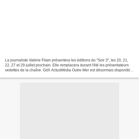
La journaliste Valérie Filain présentera les éditions du "Soir 3", les 20, 21,
22, 27 et 29 juillet prochain. Elle remplacera durant l'été les présentateurs
vedettes de la chaîne. GdX ActusMédia Outre-Mer est désormais disponible
sur Goo g le+ >>ici<...