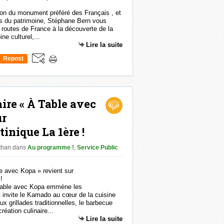
son du monument préféré des Français , et
 du patrimoine, Stéphane Bern vous
s routes de France à la découverte de la
ne culturel,...
Lire la suite
Repost
0
ire « À Table avec
ur
nique La 1ère !
athan
dans
Au programme !
,
Service Public
 Table avec Kopa emmène les
t invite le Kamado au cœur de la cuisine
x grillades traditionnelles, le barbecue
création culinaire...
Lire la suite