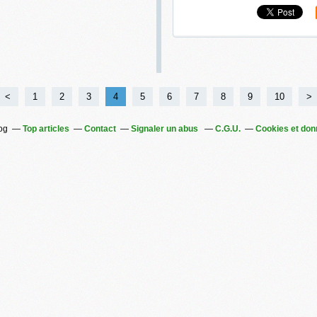
<
1
2
3
4
5
6
7
8
9
10
20
30
40
50
60
70
80
90
10
20
30
40
>
log
Top articles
Contact
Signaler un abus
C.G.U.
Cookies et don