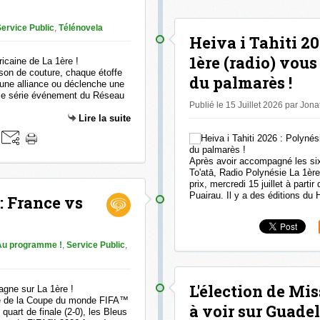
ervice Public
,
Télénovela
Heiva i Tahiti 20
1ère (radio) vous
son de couture, chaque étoffe
du palmarès !
 une alliance ou déclenche une
elle série événement du Réseau
Publié le 15 Juillet 2026 par Jon
Lire la suite
Après avoir accompagné les six
To'atā, Radio Polynésie La 1èr
prix, mercredi 15 juillet à part
Puairau. Il y a des éditions du 
 France vs
Au programme !
,
Service Public
,
L'élection de Mi
ale de la Coupe du monde FIFA™
à voir sur Guade
quart de finale (2-0), les Bleus