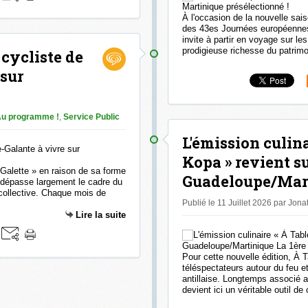
À l'occasion de la nouvelle sai
des 43es Journées européennes
invite à partir en voyage sur le
prodigieuse richesse du patrimoi
 cycliste de
 sur
u programme !
,
Service Public
L'émission culina
Kopa » revient s
alette » en raison de sa forme
Guadeloupe/Marti
me dépasse largement le cadre du
 collective. Chaque mois de
Publié le 11 Juillet 2026 par Jon
Lire la suite
Pour cette nouvelle édition, À
téléspectateurs autour du feu e
antillaise. Longtemps associé au
devient ici un véritable outil de 