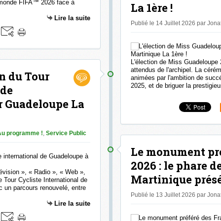
u monde FIFA™ 2026 face à
La 1ère !
Lire la suite
Publié le 14 Juillet 2026 par Jon
L'élection de Miss Guadeloupe 
attendus de l'archipel. La céré
n du Tour
animées par l'ambition de suc
2025, et de briguer la prestigie
 de
r Guadeloupe La
Au programme !
,
Service Public
Le monument pré
2026 : le phare d
évision », « Radio », « Web »,
Martinique présé
e Tour Cycliste International de
c un parcours renouvelé, entre
Publié le 13 Juillet 2026 par Jon
Lire la suite