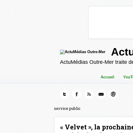
Act
ActuMédias Outre-Mer traite de
Accueil
YouT
service public
« Velvet », la prochai