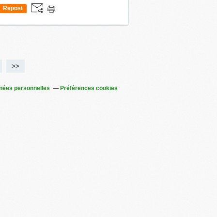
Repost
0
0
0
0
0
>>
nées personnelles
Préférences cookies