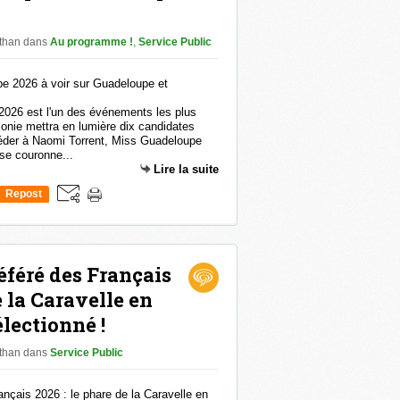
athan
dans
Au programme !
,
Service Public
2026 est l'un des événements les plus
monie mettra en lumière dix candidates
céder à Naomi Torrent, Miss Guadeloupe
use couronne...
Lire la suite
Repost
0
féré des Français
e la Caravelle en
lectionné !
athan
dans
Service Public