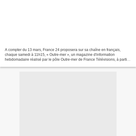
A compter du 13 mars, France 24 proposera sur sa chaîne en français,
chaque samedi à 11h15, « Outre-mer », un magazine d'information
hebdomadaire réalisé par le pôle Outre-mer de France Télévisions, à partir
de sujets et d'images des stations du réseau...