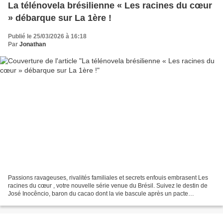
La télénovela brésilienne « Les racines du cœur
» débarque sur La 1ère !
Publié le 25/03/2026 à 16:18
Par
Jonathan
Passions ravageuses, rivalités familiales et secrets enfouis embrasent Les
racines du cœur , votre nouvelle série venue du Brésil. Suivez le destin de
José Inocêncio, baron du cacao dont la vie bascule après un pacte
mystérieux conclu au cœur des luxuriantes...