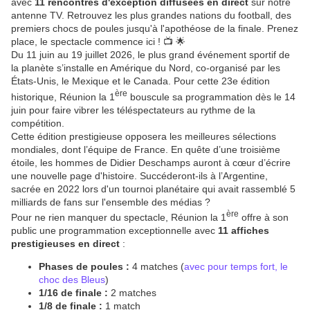
avec
11 rencontres d'exception diffusées en direct
sur notre
antenne TV. Retrouvez les plus grandes nations du football, des
premiers chocs de poules jusqu'à l'apothéose de la finale. Prenez
place, le spectacle commence ici ! 📺 🌟
Du 11 juin au 19 juillet 2026, le plus grand événement sportif de
la planète s’installe en Amérique du Nord, co-organisé par les
États-Unis, le Mexique et le Canada. Pour cette 23e édition
ère
historique, Réunion la 1
bouscule sa programmation dès le 14
juin pour faire vibrer les téléspectateurs au rythme de la
compétition.
Cette édition prestigieuse opposera les meilleures sélections
mondiales, dont l’équipe de France. En quête d’une troisième
étoile, les hommes de Didier Deschamps auront à cœur d’écrire
une nouvelle page d'histoire. Succéderont-ils à l’Argentine,
sacrée en 2022 lors d'un tournoi planétaire qui avait rassemblé 5
milliards de fans sur l'ensemble des médias ?
ère
Pour ne rien manquer du spectacle, Réunion la 1
offre à son
public une programmation exceptionnelle avec
11 affiches
prestigieuses en direct
:
Phases de poules :
4 matches (
avec pour temps fort, le
choc des Bleus
)
1/16 de finale :
2 matches
1/8 de finale :
1 match