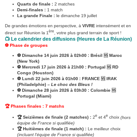
Quarts de finale :
2 matches
Demi-finales :
1 match
La grande Finale :
le dimanche 19 juillet
De grandes émotions en perspective, à
VIVRE
intensément et en
ère
direct sur Réunion la 1
, votre plus grand terrain de sport !
📺 Le calendrier des diffusions (Heures de La Réunion)
⚽ Phase de groupes
⚽ Dimanche 14 juin 2026 à 02h00 : Brésil 🆚 Maroc
(New York)
⚽ Mercredi 17 juin 2026 à 21h00 : Portugal 🆚 RD
Congo (Houston)
⚽ Lundi 22 juin 2026 à 01h00 : FRANCE 🆚 IRAK
(Philadelphie) –
Le choc des Bleus !
⚽ Dimanche 28 juin 2026 à 03h30 : Colombie 🆚
Portugal (Miami)
🏆 Phases finales : 7 matchs
e
e
🏆 Seizièmes de finale (2 matches) :
2
et 4
choix
(hors
équipe de France si qualifiée)
🏆 Huitièmes de finale (1 match) :
Le meilleur choix
(incluant l'équipe de France si qualifiée)