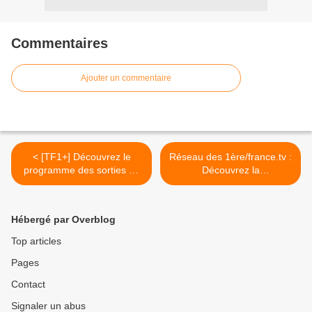
Commentaires
Ajouter un commentaire
< [TF1+] Découvrez le
Réseau des 1ère/france.tv :
programme des sorties de
Découvrez la
juin 2026 !
programmation de juin de
l’émission religieuse « Tous
frères » ! >
Hébergé par Overblog
Top articles
Pages
Contact
Signaler un abus