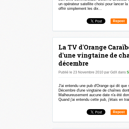
un opérateur satellite choisi pour lancer l
offrir simplement les dix...
Repost
0
La TV d'Orange Caraïbe
d'une vingtaine de ch
décembre
Publié le 23 Novembre 2010 par GdX
dans
S
J'ai entendu une pub d'Orange qui dit que 
Décembre d'une vingtaine de chaînes dont
Malheureusement aucune date n'a été donné
Quand j'ai entendu cette pub, j'étais en trai
Repost
0