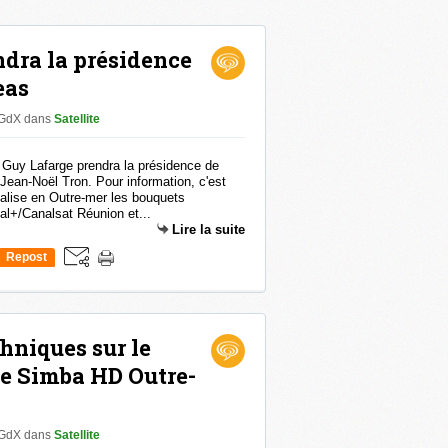
dra la présidence
eas
 GdX
dans
Satellite
 Guy Lafarge prendra la présidence de
Jean-Noël Tron. Pour information, c'est
lise en Outre-mer les bouquets
l+/Canalsat Réunion et...
Lire la suite
Repost
0
hniques sur le
te Simba HD Outre-
 GdX
dans
Satellite