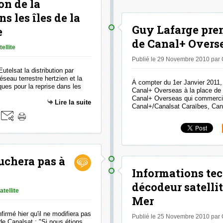
on de la
s les îles de la
Guy Lafarge pren
e
de Canal+ Overs
tellite
Publié le 29 Novembre 2010 par
Eutelsat la distribution par
éseau terrestre hertzien et la
À compter du 1er Janvier 2011,
ues pour la reprise dans les
Canal+ Overseas à la place de 
Canal+ Overseas qui commercia
Lire la suite
Canal+/Canalsat Caraïbes, Cana
uchera pas à
Informations tec
décodeur satelli
atellite
Mer
firmé hier qu'il ne modifiera pas
Publié le 25 Novembre 2010 par
de Canalsat : "Si nous étions