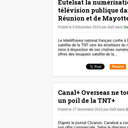
Eutelsat la numérisati
télévision publique dan
Réunion et de Mayott
Publié le 6 Décembre 2010 par GdX
dans
Sa
Le télédiffuseur national français confie à 
satellite de la TNT vers les émetteurs du r
mise à disposition de ses chaînes numériq
offres des bouquets satellite de la...
Repost
0
Canal+ Overseas ne to
un poil de la TNT+
Publié le 27 Novembre 2010 par GdX
dans
S
D'après le journal Clicanoo, Canalsat a con
son offre commerciale. Selon le directeur 