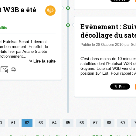
t W3B a été
Evènement : Suiv
llite
décollage du sat
t Eutelsat Sesat 1 devront
Publié le 28 Octobre 2010 par G
 un bon moment. En effet, le
bite hier par Ariane 5 a été
nctionnement...
C'est dans moins de 10 minutes
Lire la suite
satellites dont l'Eutelsat W3B 
Guyane. Eutelsat W3B viendra re
position 16° Est. Pour rappel : 
0
0
0
0
0
0
61
62
63
64
65
66
67
68
69