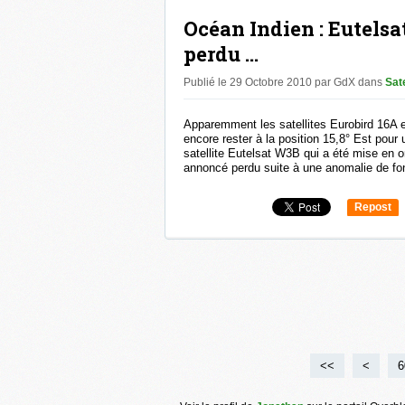
Océan Indien : Eutelsa
perdu ...
Publié le 29 Octobre 2010 par GdX
dans
Sate
Apparemment les satellites Eurobird 16A e
encore rester à la position 15,8° Est pour
satellite Eutelsat W3B qui a été mise en or
annoncé perdu suite à une anomalie de fo
Repost
0
<<
<
1
2
3
4
5
6