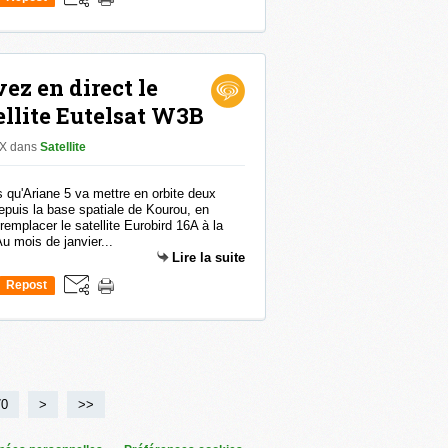
0
ez en direct le
ellite Eutelsat W3B
dX
dans
Satellite
 qu'Ariane 5 va mettre en orbite deux
depuis la base spatiale de Kourou, en
mplacer le satellite Eurobird 16A à la
Au mois de janvier...
Lire la suite
Repost
0
70
>
>>