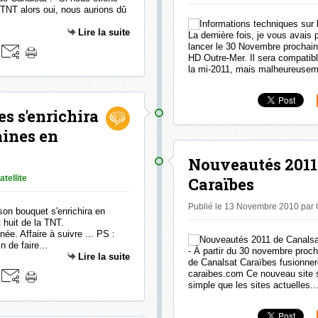
a TNT alors oui, nous aurions dû
Lire la suite
La dernière fois, je vous avais 
lancer le 30 Novembre prochai
HD Outre-Mer. Il sera compatibl
la mi-2011, mais malheureusemen
s s'enrichira
aines en
Nouveautés 2011
atellite
Caraïbes
Publié le 13 Novembre 2010 par
son bouquet s'enrichira en
 huit de la TNT.
e. Affaire à suivre ... PS :
n de faire...
- À partir du 30 novembre procha
Lire la suite
de Canalsat Caraïbes fusionnero
caraibes.com Ce nouveau site s
simple que les sites actuelles..