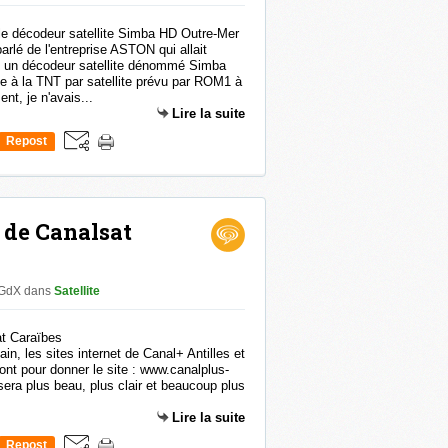
parlé de l'entreprise ASTON qui allait
n un décodeur satellite dénommé Simba
e à la TNT par satellite prévu par ROM1 à
t, je n'avais...
Lire la suite
Repost
0
 de Canalsat
 GdX
dans
Satellite
in, les sites internet de Canal+ Antilles et
nt pour donner le site : www.canalplus-
era plus beau, plus clair et beaucoup plus
.
Lire la suite
Repost