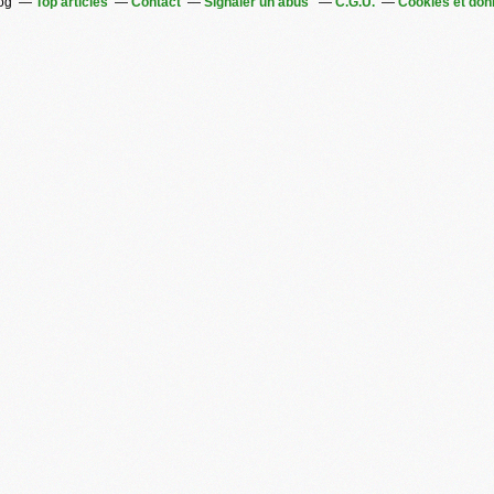
log
Top articles
Contact
Signaler un abus
C.G.U.
Cookies et don